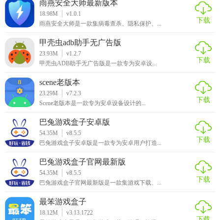
雨燕安全大师最新版本
国学启蒙古诗词典app官方下载玩法
18.98M
v1.0.1
下载
雨燕安全大师是一款集病毒查杀、隐私保护、...
1. 浏览学习：用户可以在应用中自由浏览各类诗词，并查看
其注释和解析。
甲壳虫adb助手无广告版
23.93M
v1.2.7
下载
2. 创作实践：利用创作工具尝试创作自己的诗词，并保存或
甲壳虫ADB助手无广告版是一款专为安卓设...
分享给好友。
scene老版本
23.29M
v7.2.3
3. 互动学习：参与社区讨论，与其他诗词爱好者交流心得和
下载
Scene老版本是一款专为安卓设备设计的...
体会。
巴兔游戏盒子安卓版
4. 定时复习：利用定时提醒功能，每天定时复习已学内容，
54.35M
v8.5.5
巩固记忆。
下载
巴兔游戏盒子安卓版是一款专为安卓用户打造...
国学启蒙古诗词典app官方下载推荐
巴兔游戏盒子官网最新版
54.35M
v8.5.5
下载
如果你对古诗词感兴趣，或者想深入学习中国古典文学，
巴兔游戏盒子官网最新版是一款集游戏下载、...
《国学启蒙古诗词典》是一款不可多得的好工具。它不仅提
最笨游戏盒子
供了丰富的诗词资源，还有详尽的解析和实用的创作工具，
18.12M
v3.13.1722
下载