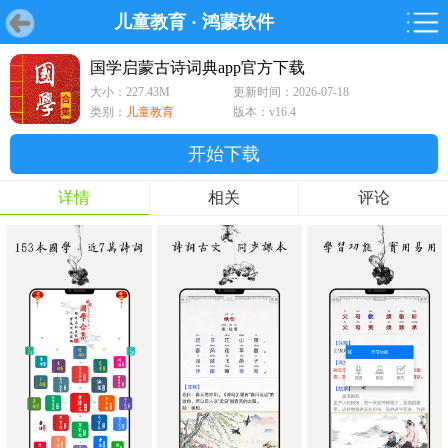
儿童教育
·
鸿蒙软件
首页
首页
游戏
软件
游戏
鸿蒙
鸿蒙
软件
专题
鸿蒙游戏
鸿蒙软件
专题
国学启蒙古诗词典app官方下载
大小：227.43M
更新时间：2026-07-18
游戏
软件
类别：
儿童教育
版本：v16.4
开始下载
详情
相关
评论