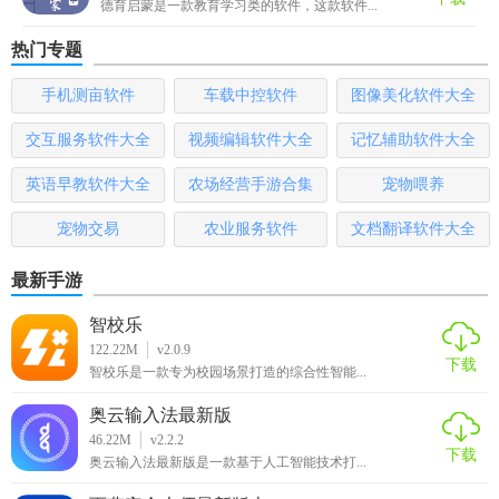
德育启蒙是一款教育学习类的软件，这款软件...
3. 分享功能：可以将喜欢的诗词分享到社交媒体或发送给朋
友。
热门专题
4. 定时提醒：设置每日学习提醒，帮助用户养成良好的学习
手机测亩软件
车载中控软件
图像美化软件大全
习惯。
交互服务软件大全
视频编辑软件大全
记忆辅助软件大全
5. 创作工具：利用应用内的创作工具，可以轻松编写和保存
英语早教软件大全
农场经营手游合集
宠物喂养
自己的诗词作品。
宠物交易
农业服务软件
文档翻译软件大全
国学启蒙古诗词典app官方下载内容
最新手游
1. 诗词大全：收录了各个历史时期的经典诗词，包括唐诗、
宋词、元曲等。
智校乐
122.22M
v2.0.9
2. 作者介绍：提供了每位诗人的生平事迹、主要作品及创作
下载
智校乐是一款专为校园场景打造的综合性智能...
背景。
奥云输入法最新版
3. 诗词解析：对每首诗词进行详细的解析和赏析，帮助用户
46.22M
v2.2.2
下载
奥云输入法最新版是一款基于人工智能技术打...
深入理解其内涵。