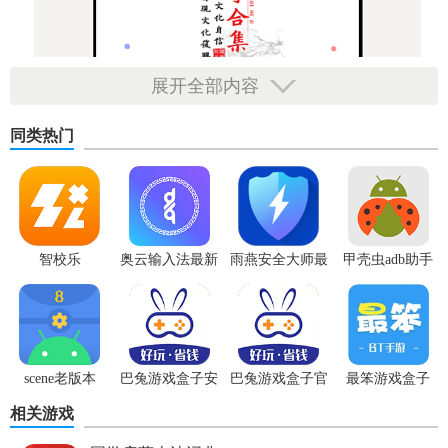
展开全部内容
同类热门
智校乐
奥云输入法最新
雨燕安全大师最
甲壳虫adb助手
版
新版本
无广告版
scene老版本
巴兔游戏盒子安
巴兔游戏盒子官
最笨游戏盒子
卓版
网最新版
相关游戏
国学启蒙古诗词典app官方下载简介