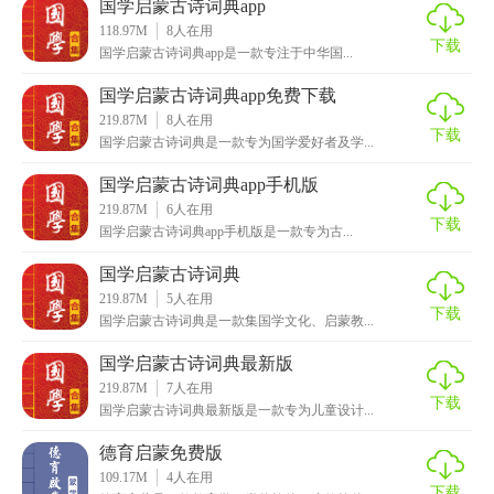
国学启蒙古诗词典app
- 资源丰富：收录了从先秦到清代的经典古诗词，涵盖了各个
118.97M
8
人在用
时期、各种体裁的作品。
下载
国学启蒙古诗词典app是一款专注于中华国...
- 功能全面：提供诗词查询、收藏、分享等功能，并设有诗词
国学启蒙古诗词典app免费下载
创作工具，让用户可以随时随地创作自己的诗词。
219.87M
8
人在用
下载
国学启蒙古诗词典是一款专为国学爱好者及学...
- 交互体验：界面简洁明了，操作流畅，支持多种语言显示，
国学启蒙古诗词典app手机版
满足不同用户的需求。
219.87M
6
人在用
下载
国学启蒙古诗词典app手机版是一款专为古...
- 离线使用：支持离线下载功能，让用户在没有网络的情况下
也能正常使用。
国学启蒙古诗词典
219.87M
5
人在用
国学启蒙古诗词典app官方下载技巧
下载
国学启蒙古诗词典是一款集国学文化、启蒙教...
1. 关键词搜索：通过输入诗词的关键词或作者名字，可以快
国学启蒙古诗词典最新版
219.87M
7
人在用
速找到相关作品。
下载
国学启蒙古诗词典最新版是一款专为儿童设计...
2. 注释查看：点击诗词中的注释图标，即可查看该句的详细
德育启蒙免费版
解释和背景知识。
109.17M
4
人在用
下载