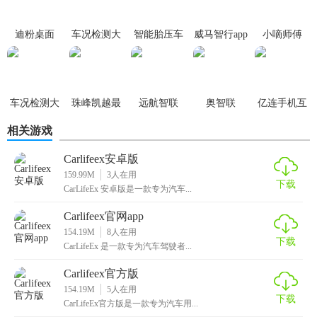
迪粉桌面
车况检测大
智能胎压车
威马智行app
小嘀师傅
师obd免费版
机版
车况检测大
珠峰凯越最
远航智联
奥智联
亿连手机互
师
新版
联apk
相关游戏
Carlifeex安卓版
159.99M
3
人在用
下载
CarLifeEx 安卓版是一款专为汽车...
Carlifeex官网app
154.19M
8
人在用
下载
CarLifeEx 是一款专为汽车驾驶者...
Carlifeex官方版
154.19M
5
人在用
下载
CarLifeEx官方版是一款专为汽车用...