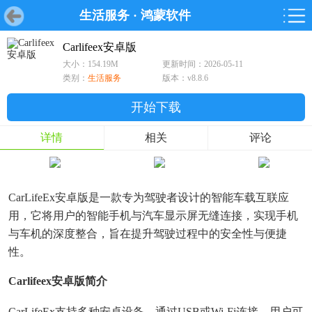
生活服务
·
鸿蒙软件
首页
首页
游戏
软件
游戏
鸿蒙
鸿蒙
软件
专题
鸿蒙游戏
鸿蒙软件
专题
Carlifeex安卓版
大小：154.19M
更新时间：2026-05-11
游戏
软件
类别：
生活服务
版本：v8.8.6
开始下载
详情
相关
评论
CarLifeEx安卓版是一款专为驾驶者设计的智能车载互联应
用，它将用户的智能手机与汽车显示屏无缝连接，实现手机
与车机的深度整合，旨在提升驾驶过程中的安全性与便捷
性。
Carlifeex安卓版简介
CarLifeEx支持多种安卓设备，通过USB或Wi-Fi连接，用户可