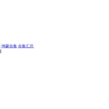
件
鸿蒙合集
合集汇总
端