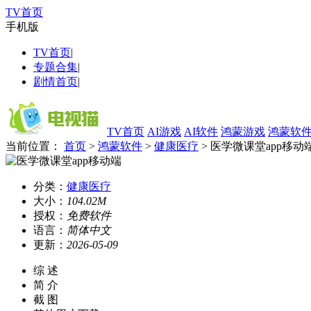
TV首页
手机版
TV首页
|
专题合集
|
剧情首页
|
TV首页
AI游戏
AI软件
鸿蒙游戏
鸿蒙软
当前位置：
首页
>
鸿蒙软件
>
健康医疗
> 医学微课堂app移动
分类：
健康医疗
大小：
104.02M
授权：
免费软件
语言：
简体中文
更新：
2026-05-09
综 述
简 介
截 图