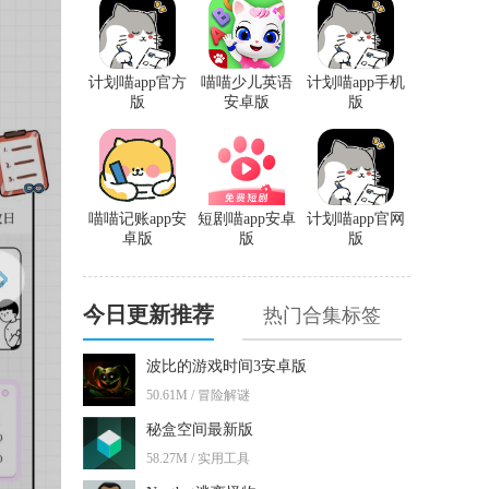
计划喵app官方
喵喵少儿英语
计划喵app手机
版
安卓版
版
喵喵记账app安
短剧喵app安卓
计划喵app官网
卓版
版
版
今日更新推荐
热门合集标签
波比的游戏时间3安卓版
50.61M / 冒险解谜
秘盒空间最新版
58.27M / 实用工具