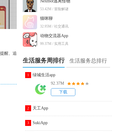
Nextbot逃离怪物
53.42M / 冒险解谜
猫咪聊
32.95M / 社交通讯
动物交流器App
99.37M / 实用工具
置提醒、追
生活服务周排行
生活服务总排行
绿城生活app
1
92.37M
下载
天工App
2
SukiApp
3