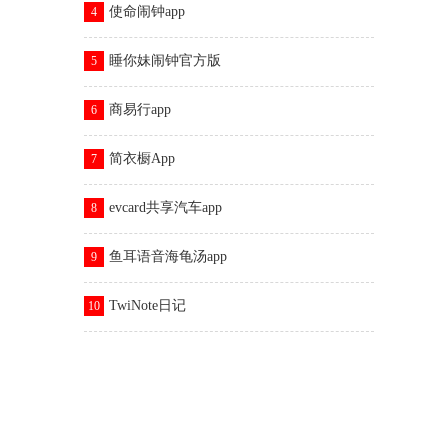
使命闹钟app
4
睡你妹闹钟官方版
5
商易行app
6
简衣橱App
7
evcard共享汽车app
8
鱼耳语音海龟汤app
9
TwiNote日记
10