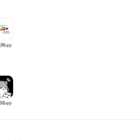
网app
喵app
机版