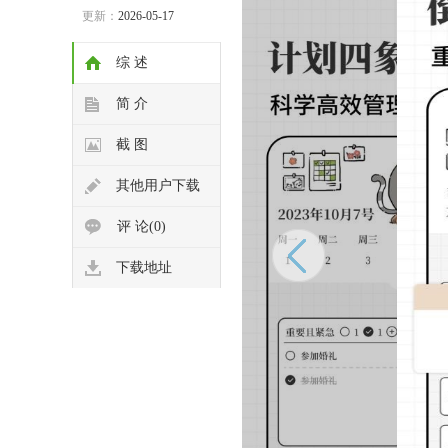
更新：
2026-05-17
综 述
简 介
截 图
其他用户下载
评 论(0)
下载地址