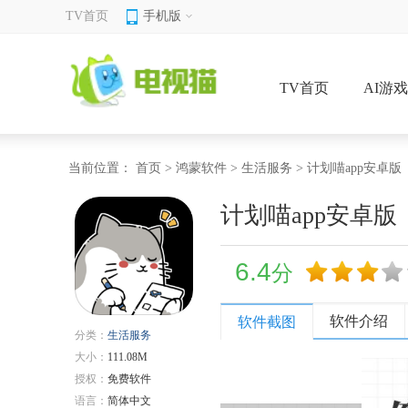
TV首页
手机版
TV首页
AI游
当前位置：
首页
>
鸿蒙软件
>
生活服务
> 计划喵app安卓版
计划喵app安卓版
6.4
分
软件介绍
软件截图
分类：
生活服务
大小：
111.08M
授权：
免费软件
语言：
简体中文