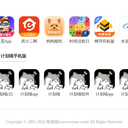
觅App
房小二网
狗狗能吃
时间治愈日
蜂羽司机版
水泥
app
记app
App
计划喵手机版
划喵(日
计划喵app
计划喵
计划喵软件
计划喵app
计划
待办规划
官网版
1.0.46版本
安卓版
手
软件)
Copyright © 2005-2022
电视猫(www.tvmao.com)
.All Rights Reserved