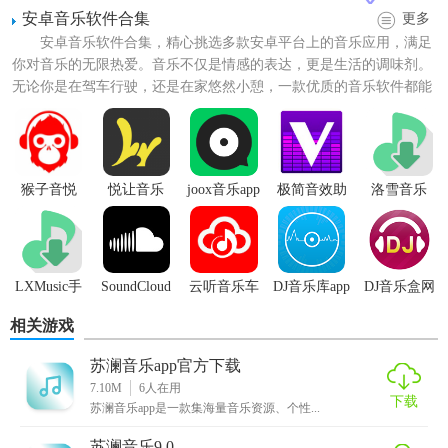
安卓音乐软件合集
更多
【苏澜音乐特色】
安卓音乐软件合集，精心挑选多款安卓平台上的音乐应用，满足
你对音乐的无限热爱。音乐不仅是情感的表达，更是生活的调味剂。
1. 个性化播放界面：提供多种主题选择和自定义背景，让用
无论你是在驾车行驶，还是在家悠然小憩，一款优质的音乐软件都能
为你的日常增添一抹亮色。...
户根据个人喜好打造专属的音乐播放空间。
2. 智能推荐系统：根据用户的听歌习惯和偏好，智能推送相
似风格的曲目，发现更多音乐宝藏。
猴子音悦
悦让音乐
joox音乐app
极简音效助
洛雪音乐
手app免费版
(LXmusic)
3. 音效调节：支持多种音效模式，如3D环绕、重低音增强
等，让每首歌曲都能以最佳状态呈现。
4. 歌词同步：自动匹配歌词，实现边听边看，提升听歌体
LXMusic手
SoundCloud
云听音乐车
DJ音乐库app
DJ音乐盒网
机版
音乐分享社
机版
页版
验。
相关游戏
区app
5. 跨平台同步：支持手机、电脑等多端登录，实现音乐列
苏澜音乐app官方下载
表、收藏夹等数据同步。
7.10M
6
人在用
下载
苏澜音乐app是一款集海量音乐资源、个性...
【苏澜音乐亮点】
苏澜音乐9.0