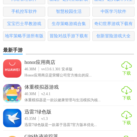
便随时播放。
版
手机控车软件
智慧校园生活
中医学习软件
5. 调节音效：在播放界面调整音效设置，享受个性化的听觉
宝宝巴士早教游戏
生存策略游戏合集
奇幻世界游戏下载有
盛宴。
哪些
地牢策略手游所有版
冒险对战手游下载有
创新冒险游戏大全
【苏澜音乐推荐】
本
哪些
最新手游
无论是音乐发烧友还是普通听众，苏澜音乐都是一款不可多
得的音乐伴侣。其强大的功能、丰富的资源以及个性化的体
honor应用商店
验，定能让每位用户都能在这里找到属于自己的音乐世界。
46.38M
vv13.6.1.301 安卓版
下载
Honor应用商店是荣耀公司官方推出的应...
体重模拟器游戏
40.30M
v2.4.1
下载
体重模拟器是一款以健康管理与生活模拟为核...
迅雷7绿色版
45.35M
v1.3
下载
迅雷7绿色版是一款基于迅雷7官方版本优化...
GPS轨迹追踪器