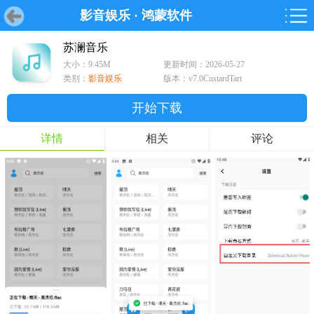
影音娱乐
·
鸿蒙软件
首页
首页
游戏
软件
游戏
鸿蒙
鸿蒙
软件
专题
鸿蒙游戏
鸿蒙软件
专题
苏澜音乐
大小：9.45M
更新时间：2026-05-27
游戏
软件
类别：
影音娱乐
版本：v7.0CustardTart
开始下载
详情
相关
评论