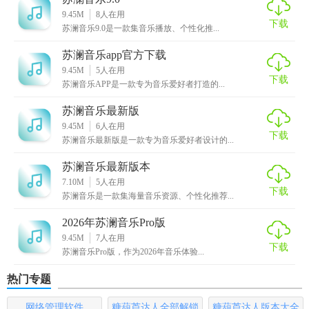
1. 高清音质：提供无损音质及高清音频流，让每一音符都清
9.45M
8
人在用
下载
苏澜音乐9.0是一款集音乐播放、个性化推...
晰可辨。
苏澜音乐app官方下载
2. 社区互动：内置音乐论坛和评论区，让用户可以分享音乐
9.45M
5
人在用
心得，结识志同道合的朋友。
下载
苏澜音乐APP是一款专为音乐爱好者打造的...
3. 智能歌单生成：根据用户听歌记录自动生成个性化歌单，
苏澜音乐最新版
发现新的音乐惊喜。
9.45M
6
人在用
下载
苏澜音乐最新版是一款专为音乐爱好者设计的...
【苏澜音乐用法】
苏澜音乐最新版本
1. 下载安装：从官方网站或应用商店下载苏澜音乐软件并安
7.10M
5
人在用
下载
苏澜音乐是一款集海量音乐资源、个性化推荐...
装。
2026年苏澜音乐Pro版
2. 注册登录：使用手机号或邮箱进行注册并登录账号。
9.45M
7
人在用
下载
苏澜音乐Pro版，作为2026年音乐体验...
3. 搜索歌曲：在搜索框输入歌名或歌手名，快速找到想要听
的音乐。
热门专题
4. 添加至播放列表：将喜欢的歌曲添加到个人播放列表，方
网络管理软件
糖葫芦达人全部解锁
糖葫芦达人版本大全