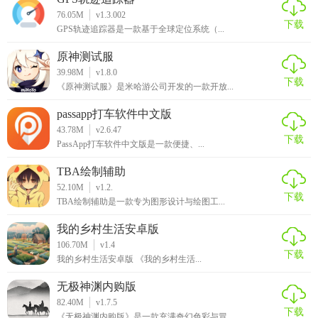
76.05M
v1.3.002
下载
GPS轨迹追踪器是一款基于全球定位系统（...
原神测试服
39.98M
v1.8.0
下载
《原神测试服》是米哈游公司开发的一款开放...
passapp打车软件中文版
43.78M
v2.6.47
下载
PassApp打车软件中文版是一款便捷、...
TBA绘制辅助
52.10M
v1.2.
下载
TBA绘制辅助是一款专为图形设计与绘图工...
我的乡村生活安卓版
106.70M
v1.4
下载
我的乡村生活安卓版 《我的乡村生活...
无极神渊内购版
82.40M
v1.7.5
下载
《无极神渊内购版》是一款充满奇幻色彩与冒...