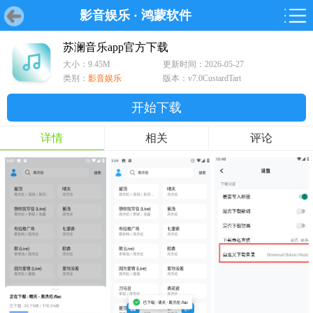
影音娱乐
·
鸿蒙软件
首页
首页
游戏
软件
游戏
鸿蒙
鸿蒙
软件
专题
鸿蒙游戏
鸿蒙软件
专题
苏澜音乐app官方下载
大小：9.45M
更新时间：2026-05-27
游戏
软件
类别：
影音娱乐
版本：v7.0CustardTart
开始下载
详情
相关
评论