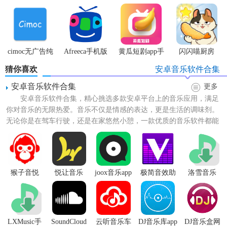
游
体验服
无限
cimoc无广告纯
Afreeca手机版
黄瓜短剧app手
闪闪喵厨房
净版
机版
猜你喜欢
安卓音乐软件合集
安卓音乐软件合集
更多
安卓音乐软件合集，精心挑选多款安卓平台上的音乐应用，满足
你对音乐的无限热爱。音乐不仅是情感的表达，更是生活的调味剂。
无论你是在驾车行驶，还是在家悠然小憩，一款优质的音乐软件都能
为你的日常增添一抹亮色。...
猴子音悦
悦让音乐
joox音乐app
极简音效助
洛雪音乐
手app免费版
(LXmusic)
LXMusic手
SoundCloud
云听音乐车
DJ音乐库app
DJ音乐盒网