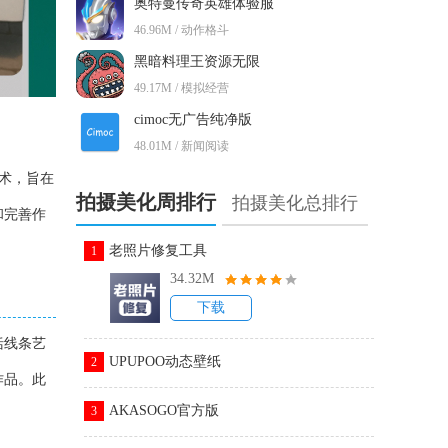
奥特曼传奇英雄体验服
46.96M / 动作格斗
黑暗料理王资源无限
49.17M / 模拟经营
cimoc无广告纯净版
48.01M / 新闻阅读
技术，旨在
拍摄美化周排行
拍摄美化总排行
和完善作
老照片修复工具
1
34.32M
下载
括线条艺
UPUPOO动态壁纸
2
作品。此
AKASOGO官方版
3