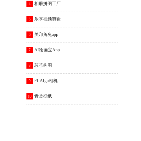
相册拼图工厂
4
乐享视频剪辑
5
美印兔兔app
6
AI绘画宝App
7
芯芯构图
8
FLAIgu相机
9
青棠壁纸
10