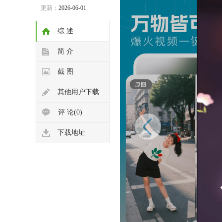
更新：
2026-06-01
综 述
简 介
截 图
其他用户下载
评 论(0)
下载地址