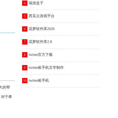
瑞游盒子
4
西瓜云游戏平台
5
花梦软件库2026
6
花梦软件库2.8
7
twime官方下载
8
twime捡手机文学制作
9
twime捡手机
10
大的帮
。对于希