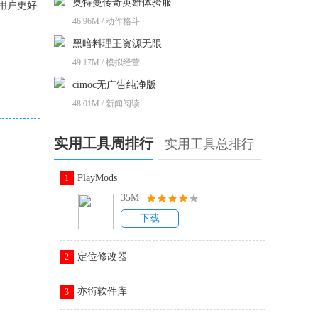
奥特曼传奇英雄体验服
用户更好
46.96M / 动作格斗
黑暗料理王资源无限
49.17M / 模拟经营
cimoc无广告纯净版
48.01M / 新闻阅读
实用工具周排行
实用工具总排行
PlayMods
1
35M
下载
定位修改器
2
亦衍软件库
3