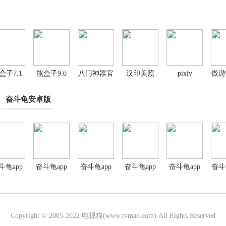
盒子7.1
熊盒子9.0
八门神器官
汉印美照
pixiv
傲游
方正版
app
奋斗龟安卓版
斗龟app
奋斗龟app
奋斗龟app
奋斗龟app
奋斗龟app
奋斗
广告版
免费版
安装
安卓版
最新版
Copyright © 2005-2022
电视猫(www.tvmao.com)
.All Rights Reserved