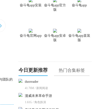
奋斗龟app安装
奋斗龟app官方
奋斗龟app
版
奋斗龟官网app
奋斗龟app安卓
奋斗龟app直装
版
版
今日更新推荐
热门合集标签
与团队的
duoreader
41.76M / 新闻阅读
漫威未来革命手游
1.61G / 角色扮演