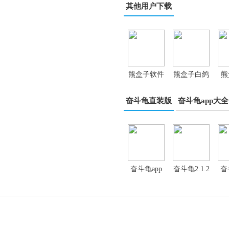
其他用户下载
熊盒子软件
熊盒子白鸽
熊
库
软件库
奋斗龟直装版
奋斗龟app大全
奋斗龟app
奋斗龟2.1.2
奋
直装版
版本
无