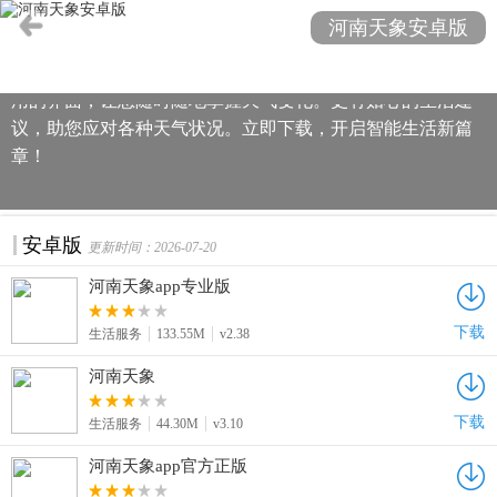
论是安卓系统还是免费版，我们为您提供最详尽的天气预
河南天象安卓版
报，包括温度、湿度、风速、气压等详细信息。无论是出
行、穿衣、运动还是旅游，都能让您做到心中有数。简洁易
用的界面，让您随时随地掌握天气变化。更有贴心的生活建
议，助您应对各种天气状况。立即下载，开启智能生活新篇
章！
安卓版
更新时间：2026-07-20
河南天象app专业版
下载
生活服务
133.55M
v2.38
河南天象
下载
生活服务
44.30M
v3.10
河南天象app官方正版