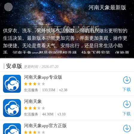
河南天象最新版
这款河南天象app，集天气预报、空气质量、生活指数等功能
于一体，为用户提供准确、及时的天气信息。同时，app还提
供穿衣、洗车、紫外线等生活指数，帮助用户做出更明智的
生活决策。最新版本功能更加完善，界面更加美观，操作更
加便捷。无论是查看天气、安排出行，还是日常生活小助
手，河南天象app都是您的理想选择。快来下载安装，体验更
多实用功能吧！
安卓版
更新时间：2026-07-20
河南天象app专业版
下载
生活服务
133.55M
v2.38
河南天象
下载
生活服务
44.30M
v3.10
河南天象app官方正版