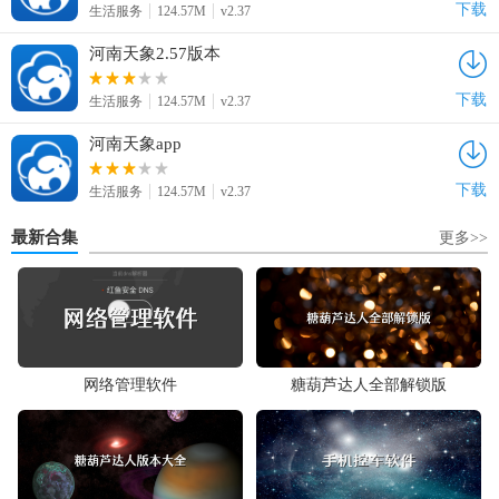
下载
生活服务
124.57M
v2.37
河南天象2.57版本
下载
生活服务
124.57M
v2.37
河南天象app
下载
生活服务
124.57M
v2.37
最新合集
更多>>
网络管理软件
糖葫芦达人全部解锁版