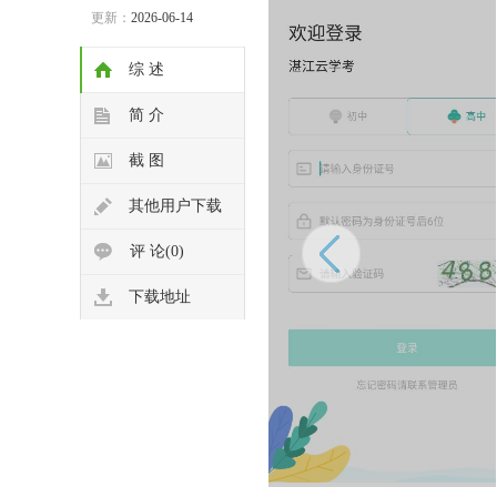
更新：
2026-06-14
综 述
简 介
截 图
其他用户下载
评 论(0)
下载地址