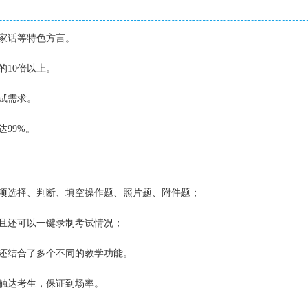
家话等特色方言。
的10倍以上。
试需求。
达99%。
多项选择、判断、填空操作题、照片题、附件题；
并且还可以一键录制考试情况；
还结合了多个不同的教学功能。
触达考生，保证到场率。