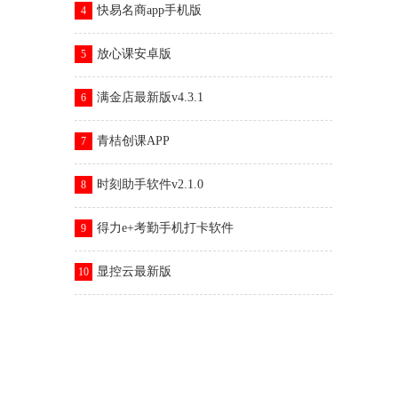
快易名商app手机版
4
放心课安卓版
5
满金店最新版v4.3.1
6
青桔创课APP
7
时刻助手软件v2.1.0
8
得力e+考勤手机打卡软件
9
显控云最新版
10