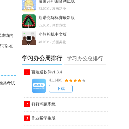
漫画共和国官网正版
75.65M / 漫画动漫
斯诺克锦标赛最新版
65.06M / 体育竞技
小熊相机中文版
试成绩的
46.08M / 拍摄美化
都可以在
学习办公周排行
学习办公总排行
百姓通软件v1.3.4
1
41.14M
操类考试
下载
钉钉鸿蒙系统
2
作业帮学生版
3