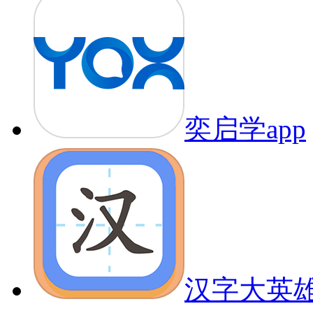
奕启学app
汉字大英雄