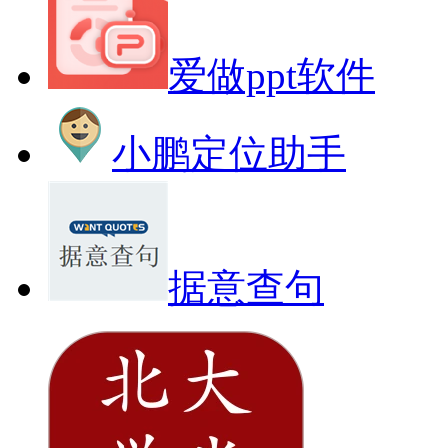
爱做ppt软件
小鹏定位助手
据意查句