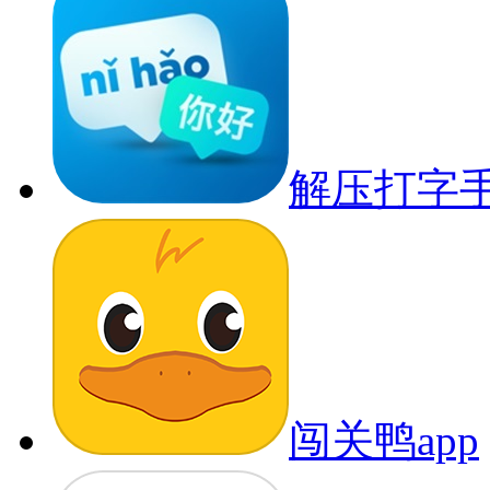
解压打字
闯关鸭app