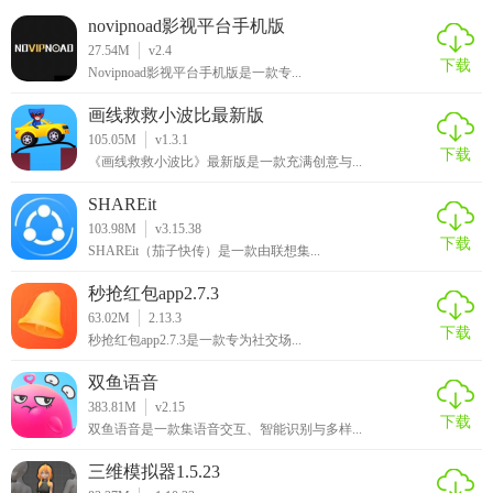
用户可以在线选择需要贷款的产品;
novipnoad影视平台手机版
27.54M
v2.4
提交资料进行审核，审核通过当天放款
下载
Novipnoad影视平台手机版是一款专...
画线救救小波比最新版
105.05M
v1.3.1
下载
《画线救救小波比》最新版是一款充满创意与...
SHAREit
103.98M
v3.15.38
下载
SHAREit（茄子快传）是一款由联想集...
秒抢红包app2.7.3
63.02M
2.13.3
下载
秒抢红包app2.7.3是一款专为社交场...
双鱼语音
383.81M
v2.15
下载
双鱼语音是一款集语音交互、智能识别与多样...
三维模拟器1.5.23