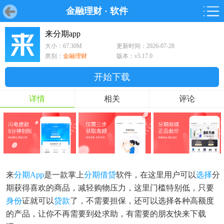
金融理财
·
软件
首页
首页
游戏
软件
游戏
鸿蒙
鸿蒙
软件
专题
鸿蒙游戏
鸿蒙软件
专题
来分期app
大小：67.30M
更新时间：2026-07-28
游戏
软件
类别：
金融理财
版本：v5.17.0
开始下载
详情
相关
评论
来
分期app
是一款掌上
分期
借贷
软件，在这里用户可以
选择
分
期获得喜欢的商品，减轻购物压力，这里门槛特别低，只要
身份
证就可以
贷款
了，不需要担保，还可以选择各种高额度
的产品，让你不再需要到处求助，有需要的朋友快来下载