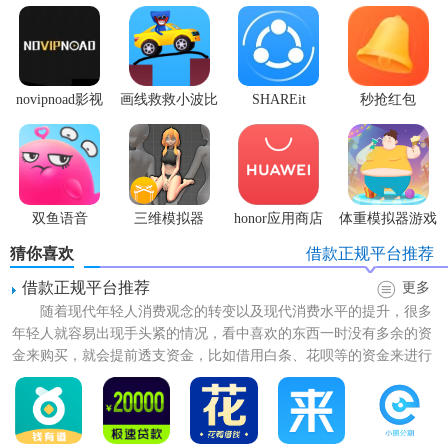
套。
【来分期特点】
1、简单：无抵押、零担保，只需3步，1分钟完成申请;
novipnoad影视
画线救救小波比
SHAREit
秒抢红包
平台手机版
最新版
app2.7.3
2、极速：纯线上系统审核，可快至3分钟放款;
3、灵活：额度在500-20万，额度灵活，随你选择;
4、透明：只要有手机就能
轻松
贷款，一键借款;
双鱼语音
三维模拟器
honor应用商店
体重模拟器游戏
1.5.23
猜你喜欢
借款正规平台推荐
5、低息：利息超低，月利息可低至0.5%，让你还款无压力;
借款正规平台推荐
更多
6、分期：可分多期还款，让你边借边还。
随着现代年轻人消费观念的转变以及现代消费水平的提升，很多
年轻人就容易出现手头紧的情况，看中喜欢的东西一时没有多余的资
金来购买，就会提前透支资金，比如借用白条、花呗等的资金来进行
购物。那么有哪些借款平台...