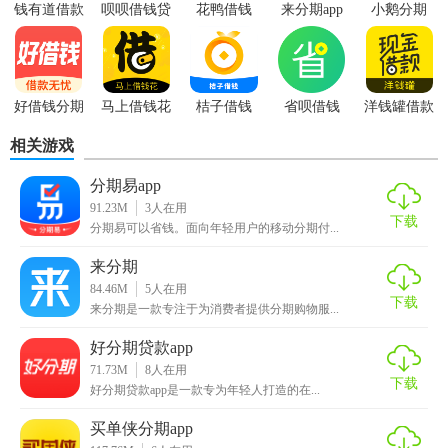
钱有道借款
呗呗借钱贷
花鸭借钱
来分期app
小鹅分期
app
款
好借钱分期
马上借钱花
桔子借钱
省呗借钱
洋钱罐借款
【来分期优势】
相关游戏
1、网页页面干净整洁，系统为大家提高了许多关键环节问题;
分期易app
91.23M
3
人在用
2、这里所有的货物都根据认真细致的挑选审核，大家可以放
下载
分期易可以省钱。面向年轻用户的移动分期付...
心选购运用;
来分期
3、来分期借钱app让每一个顾客都能够拥有品质分期商城，
84.46M
5
人在用
下载
网上把握很多的资产优惠;
来分期是一款专注于为消费者提供分期购物服...
4、来分期借钱app让借款会更加轻松简单，假如您有规定，
好分期贷款app
71.73M
8
人在用
你也就可以申请贷款。
下载
好分期贷款app是一款专为年轻人打造的在...
【来分期内容】
买单侠分期app