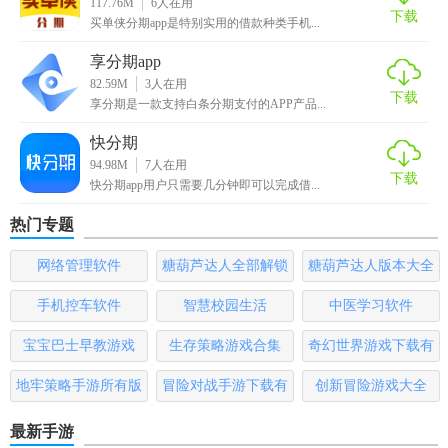
117.76M
6
人在用
1、纯线上的机器审核，最快三分钟即可为你放款到账;
下载
买单侠分期app是特别实用的借款种类手机...
2、简单的贷款操作，无担保无抵押，随时可以在线申请;
享分期app
82.59M
3
人在用
3、贷款额度非常灵活，额度最高可达二十万，你可以任意选
下载
享分期是一款支持白条分期支付的APP产品...
择;
快分期
4、透明化的贷款流程，使用手机就可以轻松贷款，借款便捷
94.98M
7
人在用
下载
实用;
快分期app用户只需要几分钟即可以完成借...
热门专题
5、超低的借贷利息，多样化的分期还款，让你还款无压力。
网络管理软件
糖葫芦达人全部解锁
糖葫芦达人版本大全
【来分期借款操作流程】
版
手机控车软件
智慧校园生活
中医学习软件
下载这款APP，安装软件，打开使用;
宝宝巴士早教游戏
生存策略游戏合集
奇幻世界游戏下载有
使用电话号码进行注册登录;
哪些
地牢策略手游所有版
冒险对战手游下载有
创新冒险游戏大全
进入软件界面，根据系统提示对个人的身份信息、手机号码
本
哪些
进行认证;
最新手游