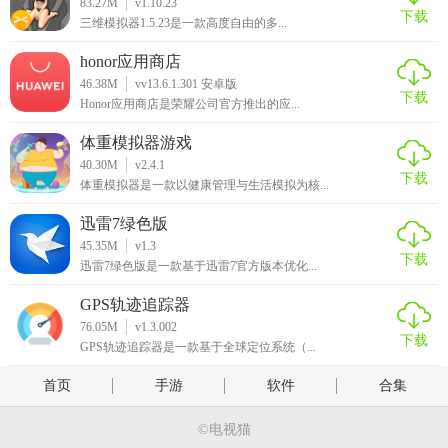
83.27M
v1.10.23
下载
三维模拟器1.5.23是一款高度自由的多...
honor应用商店
46.38M
vv13.6.1.301 安卓版
下载
Honor应用商店是荣耀公司官方推出的应...
体重模拟器游戏
40.30M
v2.4.1
下载
体重模拟器是一款以健康管理与生活模拟为核...
迅雷7绿色版
45.35M
v1.3
下载
迅雷7绿色版是一款基于迅雷7官方版本优化...
GPS轨迹追踪器
76.05M
v1.3.002
下载
GPS轨迹追踪器是一款基于全球定位系统（...
首页
手游
软件
合集
©电视猫