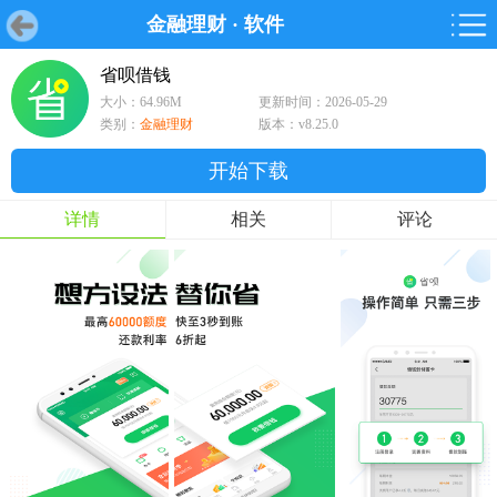
金融理财
·
软件
首页
首页
游戏
软件
游戏
鸿蒙
鸿蒙
软件
专题
鸿蒙游戏
鸿蒙软件
专题
省呗借钱
大小：64.96M
更新时间：2026-05-29
游戏
软件
类别：
金融理财
版本：v8.25.0
开始下载
详情
相关
评论