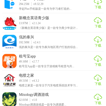
294.25M
v9.32.29
下载
学起Plus手机版是一款专为学习者打造的...
新概念英语青少版
【省呗借钱特点】
13.97M
v2.1.24
下载
《新概念英语青少版》是一款专为青少年设计...
1、一个额度：
佤的泰兴
无需开口就能申请，一首歌的时间轻松搞定1个额度。
192.50M
v2.4.1
下载
佤的泰兴是一款专为泰兴地区用户打造的综合...
2、三秒到账：
租号宝app
只需3秒，信用卡还款极速到账，一网打尽所有银行。
49.16M
v2.7.7
下载
租号宝App是一款专注于游戏账号租赁与共...
3、六折优惠：
电喷之家
最低还款利率6折起，分期还款，信誉越好折扣越大。
49.51M
v4.3.2
下载
电喷之家是一款专注于汽车电喷系统技术学习...
【省呗借钱服务】
Mixology调酒游戏
62.01M
v1.0
借款超低息：低至6折还款利率，申请借1万日息低至2元，月
下载
Mixology调酒游戏是一款专为调酒爱...