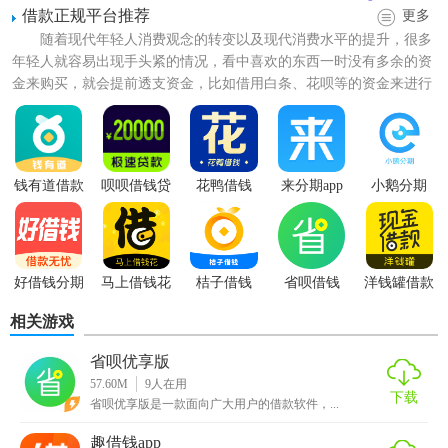
借款正规平台推荐
更多
【省呗借钱内容】
随着现代年轻人消费观念的转变以及现代消费水平的提升，很多
年轻人就容易出现手头紧的情况，看中喜欢的东西一时没有多余的资
1、分期还款给省呗，分期账单直观，支持借记卡还款。
金来购买，就会提前透支资金，比如借用白条、花呗等的资金来进行
购物。那么有哪些借款平台...
2、资料保密，
银行
级的安全系统，完全杜绝资料外泄。
3、
轻松
操作，即可算出来比信用卡利息省多少。
钱有道借款
呗呗借钱贷
花鸭借钱
来分期app
小鹅分期
4、5分钟在线申请，
拍照
自动
识别
身份，不用手动输入身份
app
款
信息。
5、设置代还信用卡，目前支持29家信用卡，一键还款。
好借钱分期
马上借钱花
桔子借钱
省呗借钱
洋钱罐借款
【省呗借钱功能】
相关游戏
1、7*24h线上申请
省呗优享版
57.60M
9
人在用
随时借钱还信用卡：无面签，无电话骚扰，有信用卡就能申
下载
省呗优享版是一款面向广大用户的借款软件，...
请。
趣借钱app