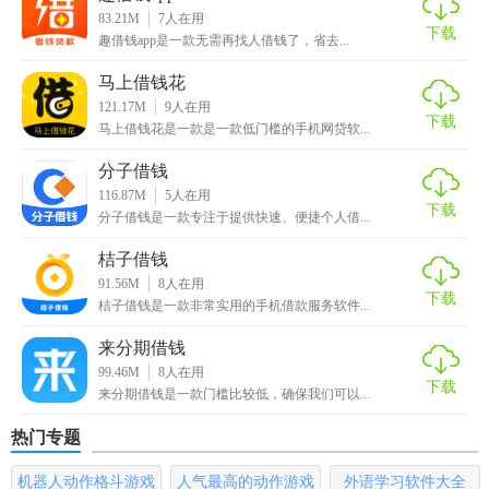
2、闪电放款
83.21M
7
人在用
下载
趣借钱app是一款无需再找人借钱了，省去...
告别等待，省呗智能机审模式，极速审核，放款3秒到账。
马上借钱花
3、还款超低息
121.17M
9
人在用
下载
马上借钱花是一款是一款低门槛的手机网贷软...
低至银行6折还款利率，借款1000，月息5.8元，并且无手续费
分子借钱
及任何隐性费用。
116.87M
5
人在用
下载
4、更多信用卡还款服务
分子借钱是一款专注于提供快速、便捷个人借...
桔子借钱
提前预约还信用卡立减还款。
91.56M
8
人在用
下载
桔子借钱是一款非常实用的手机借款服务软件...
来分期借钱
99.46M
8
人在用
下载
来分期借钱是一款门槛比较低，确保我们可以...
热门专题
机器人动作格斗游戏
人气最高的动作游戏
外语学习软件大全