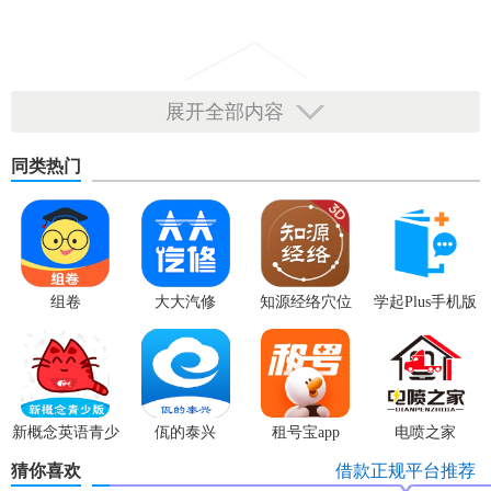
展开全部内容
同类热门
组卷
大大汽修
知源经络穴位
学起Plus手机版
新概念英语青少
佤的泰兴
租号宝app
电喷之家
版
猜你喜欢
借款正规平台推荐