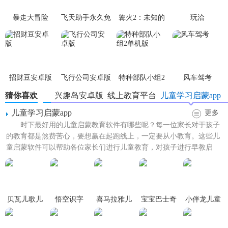
1. 学习区：包含了多个学科的知识点，如数学、英语、科学
等，通过游戏、音乐、动画等多种形式展现，让孩子在快乐
暴走大冒险
飞天助手永久免
篝火2：未知的
玩洽
中学习。
费版
海岸游戏
2.
互动
区：孩子可以在这里与其他孩子互动，交流学习心
得，提高
社交
能力。
招财豆安卓版
飞行公司安卓版
特种部队小组2
风车驾考
3.
家长
控制台：家长可以通过家长控制台监控孩子的学习情
单机版
猜你喜欢
兴趣岛安卓版
线上教育平台
儿童学习启蒙app
况，设置学习计划，确保孩子的学习效果。
儿童学习启蒙app
更多
【兴趣岛用法】
时下最好用的儿童启蒙教育软件有哪些呢？每一位家长对于孩子
的教育都是煞费苦心，要想赢在起跑线上，一定要从小教育。这些儿
1. 孩子可以选择自己喜欢的学科知识点进行学习，可以通过
童启蒙软件可以帮助各位家长们进行儿童教育，对孩子进行早教启
游戏、音乐、动画等多种形式进行学习。
蒙，开发儿童智力，学习更多...
2. 孩子可以与其他孩子互动，交流学习心得，提高社交能
力。
贝瓦儿歌儿
悟空识字
喜马拉雅儿
宝宝巴士奇
小伴龙儿童
3. 家长可以通过家长控制台监控孩子的学习情况，设置学习
童早教APP
童
妙屋儿童早
早教
教app
计划，确保孩子的学习效果。