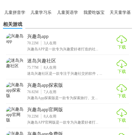
【兴趣岛点评】
儿童拼音学
儿童学习乐
儿童英语学
我爱吃饭宝
天天童学基
习app
园
习app
宝巴士
础进阶app
兴趣岛是一款非常优秀的教育软件，它通过游戏、音乐、动
相关游戏
画等多种形式展现学习内容，让孩子在快乐中学习。同时，
兴趣岛app
它还提供了家长控制台，让家长可以监控孩子的学习情况，
70.22M
3
人在用
设置学习计划，确保孩子的学习效果。总体来说，兴趣岛是
下载
兴趣岛APP是一款专为兴趣爱好者打造的社...
一款非常实用、可靠的教育软件，值得推荐。
迷岛兴趣社区
75.77M
8
人在用
下载
迷岛兴趣社区是一款专注于兴趣社交的软件，...
兴趣岛app探索版
76.82M
7
人在用
下载
兴趣岛App探索版是一款专为探索旅行、文...
兴趣岛app官网版
70.22M
8
人在用
下载
兴趣岛APP官网版是一款专为兴趣爱好者打...
兴趣岛app免费版