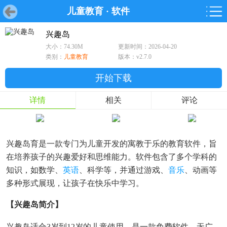
儿童教育
·
软件
首页
首页
游戏
软件
游戏
鸿蒙
鸿蒙
软件
专题
鸿蒙游戏
鸿蒙软件
专题
兴趣岛
大小：74.30M
更新时间：2026-04-20
游戏
软件
类别：
儿童教育
版本：v2.7.0
开始下载
详情
相关
评论
兴趣岛育是一款专门为儿童开发的寓教于乐的教育软件，旨
在培养孩子的兴趣爱好和思维能力。软件包含了多个学科的
知识，如数学、
英语
、科学等，并通过游戏、
音乐
、动画等
多种形式展现，让孩子在快乐中学习。
【兴趣岛简介】
兴趣岛适合3岁到12岁的儿童使用，是一款免费软件，无广