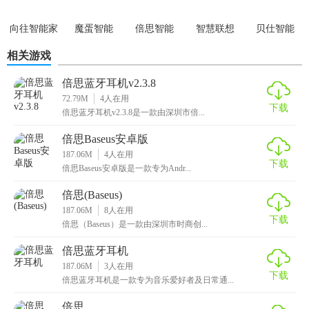
便用户进行设备接入和控制。
4. 智能化程度高：倍思智能采用先进的人工智能技术，能够
向往智能家
魔蛋智能
倍思智能
智慧联想
贝仕智能
居
实现设备的自动识别、分类和推荐个性化的家居方案。
相关游戏
【倍思智能推荐】
倍思蓝牙耳机v2.3.8
72.79M
4
人在用
倍思智能是一款优秀的智能家居管理软件，它能够为用户带
下载
倍思蓝牙耳机v2.3.8是一款由深圳市倍...
来更加便捷、舒适和安全的家居生活体验。如果你正在寻找
倍思Baseus安卓版
一款好用的智能家居管理软件，不妨试试倍思智能吧！
187.06M
4
人在用
下载
倍思Baseus安卓版是一款专为Andr...
倍思(Baseus)
187.06M
8
人在用
下载
倍思（Baseus）是一款由深圳市时商创...
倍思蓝牙耳机
187.06M
3
人在用
下载
倍思蓝牙耳机是一款专为音乐爱好者及日常通...
倍思