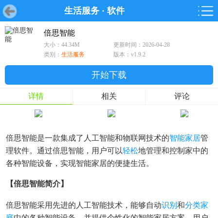
生活服务
·
软件
首页
首页
游戏
软件
游戏
鸿蒙
鸿蒙
软件
专题
鸿蒙游戏
鸿蒙软件
专题
倍思智能
大小：44.34M
更新时间：2026-04-28
游戏
软件
类别：
生活服务
版本：v1.9.2
开始下载
详情
相关
评论
倍思智能是一款集成了人工智能和物联网技术的
智能家居
管
理软件。通过倍思智能，用户可以
轻松
地管理和控制家中的
各种智能设备，实现智能家居的便捷生活。
【倍思智能简介】
倍思智能采用先进的人工智能技术，能够自动
识别
和
分类
家
庭
中的各种智能设备，并提供个性化的智能家居方案。用户