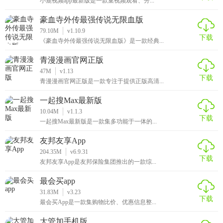
小鹿视频app最新版是一款集视频观看、分...
豪血寺外传最强传说无限血版
79.10M
v1.10.9
下载
《豪血寺外传最强传说无限血版》是一款经典...
青漫漫画官网正版
47M
v1.13
下载
青漫漫画官网正版是一款专注于提供正版高清...
一起搜Max最新版
10.04M
v1.1.3
下载
一起搜Max最新版是一款集多功能于一体的...
友邦友享App
204.35M
v6.9.31
下载
友邦友享App是友邦保险集团推出的一款综...
最会买app
31.83M
v3.23
下载
最会买App是一款集购物比价、优惠信息整...
大管加手机版