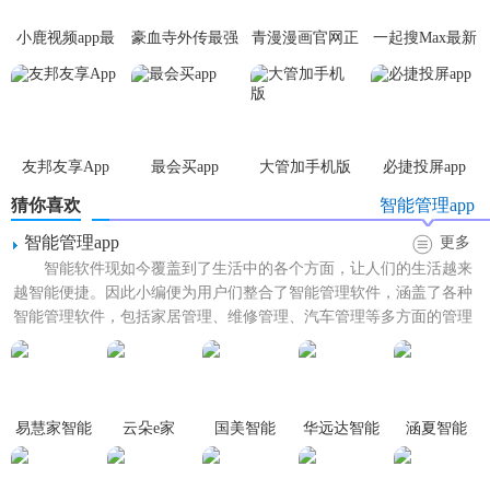
看家中设备的状态和控制设备。
小鹿视频app最
豪血寺外传最强
青漫漫画官网正
一起搜Max最新
2. 场景模式：倍思智能支持多种场景模式，用户可以根据自
新版
传说无限血版
版
版
己的需求设置不同的场景模式，如回家模式、离家模式等。
3. 定时任务：倍思智能支持定时任务，用户可以设置设备的
定时开关，实现智能化管理。
友邦友享App
最会买app
大管加手机版
必捷投屏app
4. 通知
提醒
：倍思智能会及时通知用户设备状态和异常情
猜你喜欢
智能管理app
况，让用户随时掌握家中情况。
智能管理app
更多
【倍思智能优势】
智能软件现如今覆盖到了生活中的各个方面，让人们的生活越来
越智能便捷。因此小编便为用户们整合了智能管理软件，涵盖了各种
1. 操作简单：倍思智能界面简洁明了，操作简单易懂，用户
智能管理软件，包括家居管理、维修管理、汽车管理等多方面的管理
app，在这里支持多种设...
可以快速上手。
2.
安全
可靠：倍思智能采用先进的加密技术和安全机制，保
证用户数据的安全性。
易慧家智能
云朵e家
国美智能
华远达智能
涵夏智能
app
家
3. 兼容性强：倍思智能兼容多种品牌和型号的智能设备，方