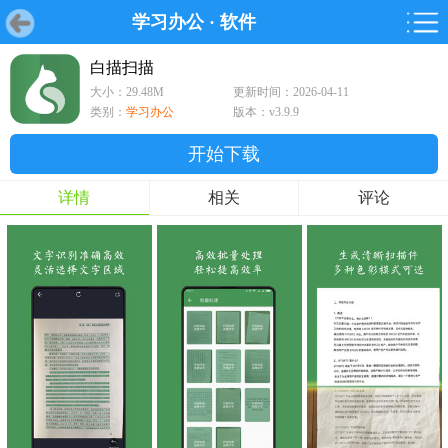
学习办公
·
软件
首页
首页
游戏
软件
游戏
鸿蒙
鸿蒙
软件
专题
鸿蒙游戏
鸿蒙软件
专题
白描扫描
大小：29.48M
更新时间：2026-04-11
游戏
软件
类别：
学习办公
版本：v3.9.9
开始下载
详情
相关
评论