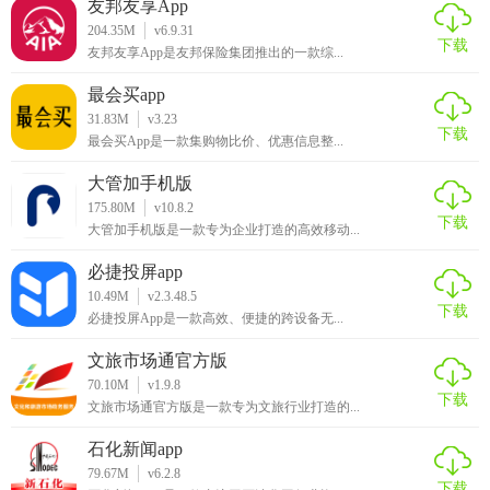
友邦友享App
204.35M
v6.9.31
下载
友邦友享App是友邦保险集团推出的一款综...
最会买app
31.83M
v3.23
下载
最会买App是一款集购物比价、优惠信息整...
大管加手机版
175.80M
v10.8.2
下载
大管加手机版是一款专为企业打造的高效移动...
必捷投屏app
10.49M
v2.3.48.5
下载
必捷投屏App是一款高效、便捷的跨设备无...
文旅市场通官方版
70.10M
v1.9.8
下载
文旅市场通官方版是一款专为文旅行业打造的...
石化新闻app
79.67M
v6.2.8
下载