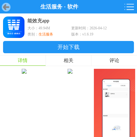
生活服务
·
软件
首页
首页
游戏
软件
游戏
鸿蒙
鸿蒙
软件
专题
鸿蒙游戏
鸿蒙软件
专题
能效充app
大小：49.94M
更新时间：2026-04-12
游戏
软件
类别：
生活服务
版本：v1.6.19
开始下载
详情
相关
评论