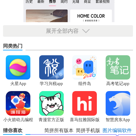
展开全部内容
同类热门
火星App
学习兴税app
组件岛
高考笔记app
WidgetIsland
【简拼最新版内容】
小火箭幼儿编程
青漫官方正版
喜马拉雅国际版
智慧房东App
1. 模板库：简拼内置了海量免费的精致模板，涵盖明信片、
app
app
猜你喜欢
简拼所有版本
简拼手机版
图片编辑软件
名片、长图、VLOG等多种类型，满足用户多元化的
修图
诉