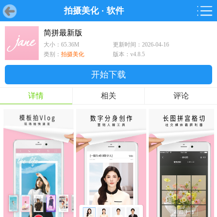
拍摄美化
·
软件
首页
首页
游戏
软件
游戏
鸿蒙
鸿蒙
软件
专题
鸿蒙游戏
鸿蒙软件
专题
简拼最新版
大小：65.36M
更新时间：2026-04-16
游戏
软件
类别：
拍摄美化
版本：v4.8.5
开始下载
详情
相关
评论