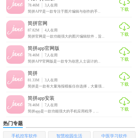
78.46M
3
人在用
下载
2. 质感录音：为视频配音，让作品表达更富含情感，增强作
简拼APP是一款专注于图片编辑与创作的手...
品的感染力。
简拼官网
87.82M
4
人在用
3. 画布编辑：支持编辑多种画布比例及背景颜色，发挥创作
下载
简拼官网是一款功能强大的图片编辑软件，旨...
灵感，让作品更加个性化。
简拼app官网版
4. 实时草稿：记录每一步操作并保存为草稿，方便用户随时
78.46M
7
人在用
下载
继续编辑，无需担心二次编辑的繁琐。
简拼APP官网版是一款专为创意人士设计的...
简拼
5. 一键双语互译：提供中英文翻译功能，帮助用户快速生成
81.33M
3
人在用
有涵养的配文独白，让作品更具国际范。
下载
简拼是一款有大量海报模板任你选择，大量强...
【简拼最新版用法】
简拼app安装
78.46M
7
人在用
1. 选择模板：打开简拼APP，选择感兴趣的模板类型，如明信
下载
简拼app是一款功能强大的手机应用程序，...
片、名片等，开始创作。
热门专题
2. 添加照片：在选定的模板中，添加或替换手机相册中的照
手机控车软件
智慧校园生活
中医学习软件
片，并进行滤镜、旋转、大小等调整。