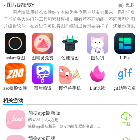
求。
图片编辑软件
更多
图片编辑用什么软件好？本站为各位用户朋友们带来一系列汇集
2. 编辑功能：支持裁剪、分割、复制、删除、音量、变速、
了当前各大热门的工具和素材模板，拥有着不同功能、不同类型的图
镜像、旋转等多种精确编辑功能，帮助用户挖掘创作的可能
片编辑软件。在这里你可以将图片编辑成你想要的样子，满足你所以
性。
个性化需求，操作简单不繁...
3. 智能字幕：一键将视频原声、
音乐
、录音生成字幕，节省
码字时间，提升编辑效率。
polarr修图
图精灵免费
佐糖抠图
图叨叨
LiPix
版
4. 风格滤镜：提供清新、日系、胶片、港风、复古等多种风
格滤镜，让用户的照片表达更加丰富多彩。
5. 精选音乐：音乐库涵盖了清新、流行、古典、电音、说唱
zao换脸软件
图片编辑
图怪兽手机
Liit滤镜
gif助手安卓
meta软件
版
版
等多种类型音乐，用户还可以从视频中提取音乐，营造独特
相关游戏
的视频氛围。
简拼app最新版
【简拼最新版技巧】
85.43M
8
人在用
下载
简拼app最新版是一款专为摄影爱好者设计...
1. 多层时间轴：利用直观且精确的多层时间轴功能，精确定
简拼app正版
位每个视频画面并编辑对应的效果，提升编辑的精准度。