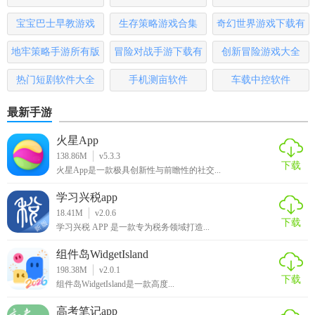
宝宝巴士早教游戏
生存策略游戏合集
奇幻世界游戏下载有
3. 编辑文字：自定义编辑模板中的文字内容，包括字体、颜
色、字号等，还可以添加新的文本元素，如签名或二维码
哪些
地牢策略手游所有版
冒险对战手游下载有
创新冒险游戏大全
等。
本
哪些
热门短剧软件大全
手机测亩软件
车载中控软件
4. 调整背景：替换模板背景颜色或增加花纹，让作品更加个
性化。
最新手游
5. 保存与分享：完成编辑后，保存作品至相册或分享至社交
火星App
平台，与好友共享创作成果。
138.86M
v5.3.3
下载
火星App是一款极具创新性与前瞻性的社交...
【简拼最新版推荐】
学习兴税app
18.41M
v2.0.6
简拼以其丰富的模板库、强大的编辑功能和贴心的便签设
下载
学习兴税 APP 是一款专为税务领域打造...
计，赢得了众多用户的喜爱。无论是想要制作个性化的明信
片、名片，还是想要编辑出炫酷的照片作品，简拼都能满足
组件岛WidgetIsland
你的需求。如果你正在寻找一款好用的照片处理软件，那么
198.38M
v2.0.1
下载
组件岛WidgetIsland是一款高度...
简拼绝对是一个值得推荐的选择。
高考笔记app