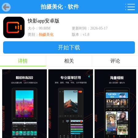
拍摄美化
·
软件
首页
首页
游戏
软件
游戏
鸿蒙
鸿蒙
软件
专题
鸿蒙游戏
鸿蒙软件
专题
快影app安卓版
大小：99.88M
更新时间：2026-05-17
游戏
软件
类别：
拍摄美化
版本：v1.8
开始下载
详情
相关
评论