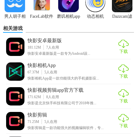
男人胡子相
FaceLab软件
磨叽相机app
动态相机
Dazzcam滤
机
镜
相关游戏
快影安卓最新版
181.12M
7
人在用
下载
快影安卓最新版是一款专为Android设...
快影相机App
67.37M
5
人在用
下载
快影相机App是一款功能强大的手机摄影应...
快影视频剪辑app官方下载
171.62M
8
人在用
下载
快影是北京快手科技有限公司于2018年推...
快影剪辑
71.25M
5
人在用
下载
快影剪辑是一款功能强大的视频编辑软件，专...