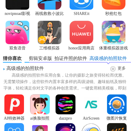
novipnoad影视
画线救救小波比
SHAREit
秒抢红包
平台手机版
最新版
app2.7.3
双鱼语音
三维模拟器
honor应用商店
体重模拟器游戏
1.5.23
猜你喜欢
快影剪辑安卓版
拍证件照的软件
高级感的拍照软件
高级感的拍照软件
更多
高级感的拍照软件应用合集，让你的摄影之旅变得轻松而优雅。
无需繁琐操作，这些软件内置丰富多样的高级滤镜、趣味贴纸及独特
字体，轻松满足你对文字的各种创意需求。一键套用精美模板，即刻
解锁专业级修图灵感，即使...
AI特效神器
ai换脸拍照
dazzpro
AirScreen
微图片恢复
大师