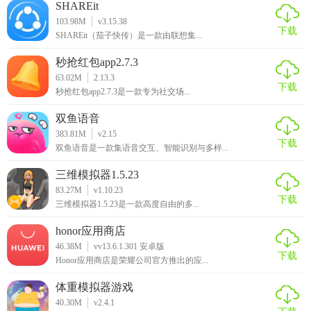
SHAREit
103.98M
v3.15.38
下载
SHAREit（茄子快传）是一款由联想集...
秒抢红包app2.7.3
63.02M
2.13.3
下载
秒抢红包app2.7.3是一款专为社交场...
双鱼语音
383.81M
v2.15
下载
双鱼语音是一款集语音交互、智能识别与多样...
三维模拟器1.5.23
83.27M
v1.10.23
下载
三维模拟器1.5.23是一款高度自由的多...
honor应用商店
46.38M
vv13.6.1.301 安卓版
下载
Honor应用商店是荣耀公司官方推出的应...
体重模拟器游戏
40.30M
v2.4.1