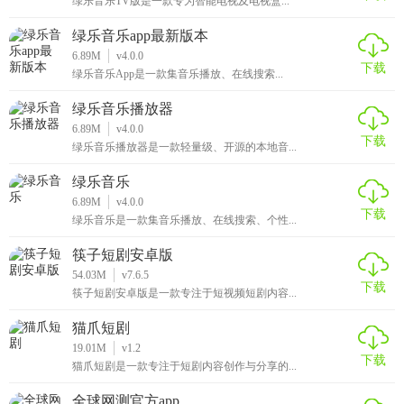
绿乐音乐TV版是一款专为智能电视及电视盒...
绿乐音乐app最新版本
6.89M
v4.0.0
下载
绿乐音乐App是一款集音乐播放、在线搜索...
绿乐音乐播放器
6.89M
v4.0.0
下载
绿乐音乐播放器是一款轻量级、开源的本地音...
绿乐音乐
6.89M
v4.0.0
下载
绿乐音乐是一款集音乐播放、在线搜索、个性...
筷子短剧安卓版
54.03M
v7.6.5
下载
筷子短剧安卓版是一款专注于短视频短剧内容...
猫爪短剧
19.01M
v1.2
下载
猫爪短剧是一款专注于短剧内容创作与分享的...
全球网测官方app