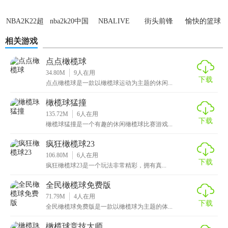
3. 防守技巧：防守时，要善用方块键（整体变阵）或三角键
NBA2K22超
nba2k20中国
NBALIVE
街头前锋
愉快的篮球
（单人路线）来改变战术。同时，要注意观察对手的动向和
强版
队存档版
战斗
相关游戏
路线，提前预判并做出防守动作。
点点橄榄球
4. 球员发展：球员需要不断进行训练和比赛来提高他们的技
34.80M
9
人在用
能。通过合理的训练和比赛安排，可以提升球员的整体实力
下载
点点橄榄球是一款以橄榄球运动为主题的休闲...
（OVR）和潜能。
橄榄球猛撞
5. 战术运用：在比赛中，要根据对手的阵容和战术来选择合
135.72M
6
人在用
下载
适的战术进行应对。活用战术可以大大提升比赛的胜算。
橄榄球猛撞是一个有趣的休闲橄榄球比赛游戏...
疯狂橄榄球23
【麦登橄榄球24点评】
106.80M
6
人在用
下载
疯狂橄榄球23是一个玩法非常精彩，拥有真...
麦登橄榄球24作为一款体育模拟游戏，以其逼真的画面、流
畅的操作和丰富的玩法赢得了玩家的喜爱。游戏中，玩家可
全民橄榄球免费版
以体验到美式橄榄球的激情与荣耀，同时也可以锻炼自己的
71.79M
4
人在用
下载
战术素养和团队协作能力。然而，游戏也存在一些不足之
全民橄榄球免费版是一款以橄榄球为主题的体...
处，如中文界面缺失等问题。但总体来说，麦登橄榄球24是
橄榄球竞技大师