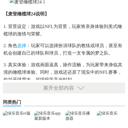
【麦登橄榄球24说明】
1. 背景设定：游戏以NFL为背景，玩家将亲身体验到美式橄
榄球的激情与荣耀。
2. 角色
选择
：玩家可以选择扮演球队的教练或球员，甚至有
机会创建自己的球队和球员，打造一支专属的梦之队。
3. 真实体验：游戏画面逼真，操作流畅，为玩家带来身临其
境的橄榄球体验。同时，游戏还还原了现实中的NFL赛事，
包括开球周末、超级碗等高光时刻。
展开全部内容
【麦登橄榄球24玩法】
同类热门
1. 模式选择：游戏提供了自由模式、职业模式、小组赛模式
及淘汰赛模式等多种玩法选择，以满足不同玩家的
竞技
需求
与
策略
偏好。