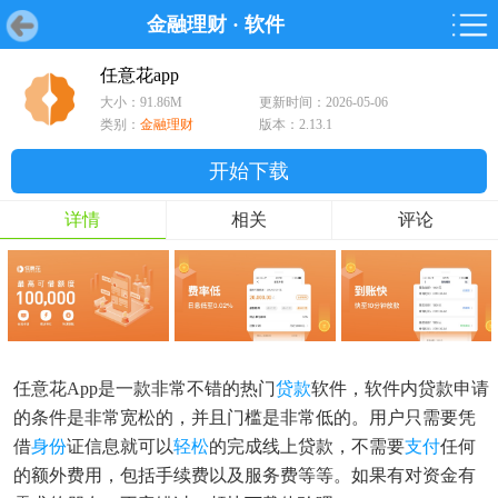
金融理财
·
软件
首页
首页
游戏
软件
游戏
鸿蒙
鸿蒙
软件
专题
鸿蒙游戏
鸿蒙软件
专题
任意花app
大小：91.86M
更新时间：2026-05-06
游戏
软件
类别：
金融理财
版本：2.13.1
开始下载
详情
相关
评论
任意花app是一款非常不错的热门
贷款
软件，软件内贷款申请
的条件是非常宽松的，并且门槛是非常低的。用户只需要凭
借
身份
证信息就可以
轻松
的完成线上贷款，不需要
支付
任何
的额外费用，包括手续费以及服务费等等。如果有对资金有