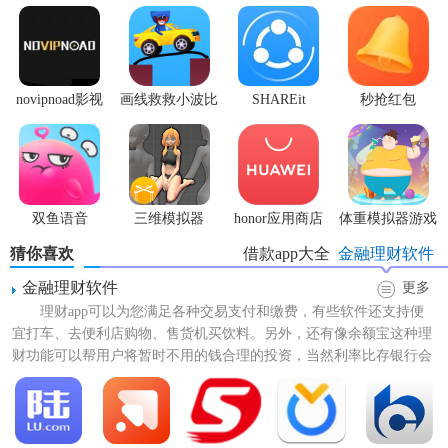
【任意花app特色】
novipnoad影视
画线救救小波比
SHAREit
秒抢红包
还款计算可以根据用户
选择
的贷款产品和
分期
方案计算用户
平台手机版
最新版
app2.7.3
实际需要还款的资金。
各类人群，如上班族、
大学
生、自由职业者等，均可获得贷
款。
双鱼语音
三维模拟器
honor应用商店
体重模拟器游戏
自行选择还款时限，申请成功后，会以短信的形式提醒您。
1.5.23
猜你喜欢
借款app大全
金融理财软件
【任意花app亮点】
金融理财软件
更多
理财app可以为您满足各种交易支付和缴费，有些软件还支持便
门槛低：工薪族、自由职业者等多种多样人群均可贷款;
宜打车、去便利店购物、售货机买饮料。另外，还有像余额宝这种理
财功能可以帮用户将暂时不用的钱合理的投资，当然利率比存银行会
灵便借：多周期时间挑选，信用额度500起，轻轻松松提额;
划得来。金融理财app...
易实际操作：纯网上申请办理，手机上点一点，钱轻轻松松
到账。