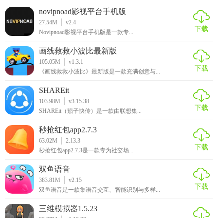
novipnoad影视平台手机版
27.54M
v2.4
下载
Novipnoad影视平台手机版是一款专...
画线救救小波比最新版
105.05M
v1.3.1
下载
《画线救救小波比》最新版是一款充满创意与...
SHAREit
103.98M
v3.15.38
下载
SHAREit（茄子快传）是一款由联想集...
秒抢红包app2.7.3
63.02M
2.13.3
下载
秒抢红包app2.7.3是一款专为社交场...
双鱼语音
383.81M
v2.15
下载
双鱼语音是一款集语音交互、智能识别与多样...
三维模拟器1.5.23