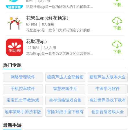
80M
4
人在用
下载
识花神器app是一款功能强大的手机辅助工...
如果您有学历的话，那么用户是可以不用信用卡借款的。
花繁生app(鲜花预定)
还可以从旧用户中提取现金并快速进入帐户，轻松贷款。
65.10M
8
人在用
下载
花繁生app是一款专门为鲜花预定设计的移...
提供公积金或社会保障信息，并有机会增加金额哦。
花助理app
127.56M
3
人在用
下载
花助理app是一款专为花店设计的运营管理...
热门专题
网络管理软件
糖葫芦达人全部解锁
糖葫芦达人版本大全
版
手机控车软件
智慧校园生活
中医学习软件
宝宝巴士早教游戏
生存策略游戏合集
奇幻世界游戏下载有
哪些
地牢策略手游所有版
冒险对战手游下载有
创新冒险游戏大全
本
哪些
最新手游