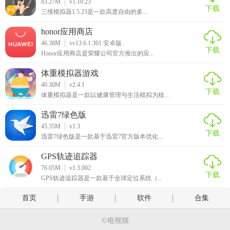
83.27M
v1.10.23
下载
三维模拟器1.5.23是一款高度自由的多...
honor应用商店
46.38M
vv13.6.1.301 安卓版
下载
Honor应用商店是荣耀公司官方推出的应...
体重模拟器游戏
40.30M
v2.4.1
下载
体重模拟器是一款以健康管理与生活模拟为核...
迅雷7绿色版
45.35M
v1.3
下载
迅雷7绿色版是一款基于迅雷7官方版本优化...
GPS轨迹追踪器
76.05M
v1.3.002
下载
GPS轨迹追踪器是一款基于全球定位系统（...
首页
手游
软件
合集
©电视猫