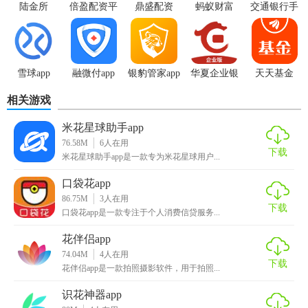
陆金所
倍盈配资平
鼎盛配资
蚂蚁财富
交通银行手
【任意花app功能】
台
机银行
【1极速授信】仅需3分钟，现场更快，无人可比。
雪球app
融微付app
银豹管家app
华夏企业银
天天基金
【当天开户】急你所需，没有工作压力。
行
相关游戏
【更多投资人】哪一个看不惯选哪一个，就那么任性。
米花星球助手app
【任意花app特色】
76.58M
6
人在用
下载
米花星球助手app是一款专为米花星球用户...
极速借款！多种贷款机构，方便用户借钱、借款、贷款，小
额贷款实现当天审核，当天放款！
口袋花app
86.75M
3
人在用
下载
超低利息0.7%，最长还款时间36个月！
口袋花app是一款专注于个人消费信贷服务...
花伴侣app
快速申请、快速审批、快速到账！
74.04M
4
人在用
下载
【任意花app说明】
花伴侣app是一款拍照摄影软件，用于拍照...
识花神器app
软件中的贷款金额从1000-50000元，每月利率低至0.65％。