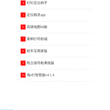
钉钉定位助手
4
定位精灵app
5
高德地图hd版
6
黄鹤行司机端
7
租车宝商家版
8
凯立德导航离线版
9
海e行智慧版v4.1.4
10