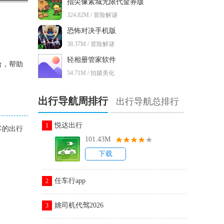
指尖像素城无限代金券版
324.82M / 冒险解谜
恐怖对决手机版
38.37M / 冒险解谜
轻相册管家软件
台，帮助
54.71M / 拍摄美化
出行导航周排行
出行导航总排行
悦达出行
1
客的出行
101.43M
下载
任车行app
2
姚司机代驾2026
3