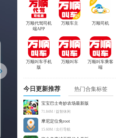
万顺代驾司机
万顺车主
万顺司机
端APP
万顺叫车手机
万顺叫车
万顺叫车乘客
版
端
今日更新推荐
热门合集标签
宝宝巴士奇妙农场最新版
71.84M / 益智休闲
摩尼定位免root
15.60M / 出行导航