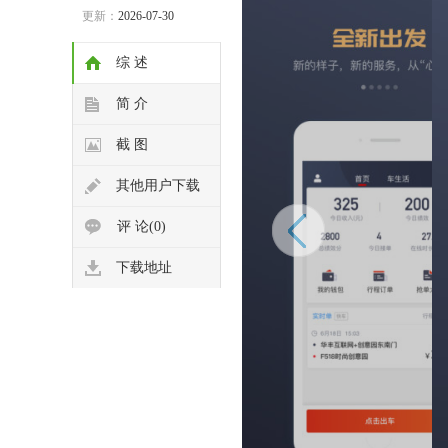
更新：
2026-07-30
综 述
简 介
截 图
其他用户下载
评 论(0)
下载地址