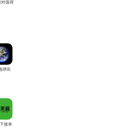
绝对值得
D地球街
图免费
版
下接单