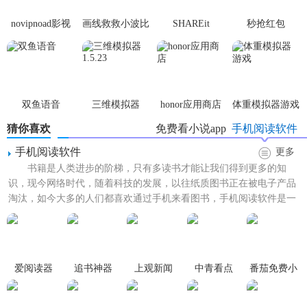
2、没有广告弹窗打扰，让用户可以阅读更加的轻松，随时可
novipnoad影视
画线救救小波比
SHAREit
秒抢红包
以在线进行阅读
平台手机版
最新版
app2.7.3
3、随时可以在线进行阅读，轻松在线进行小说阅读，精彩的
内容看不停
双鱼语音
三维模拟器
honor应用商店
体重模拟器游戏
【任阅小说阅读器软件优势】
1.5.23
猜你喜欢
免费看小说app
手机阅读软件
1、任阅小说阅读器帮助用户可以更好的进行阅读，发现很多
手机阅读软件
更多
优质的小说作品
书籍是人类进步的阶梯，只有多读书才能让我们得到更多的知
识，现今网络时代，随着科技的发展，以往纸质图书正在被电子产品
2、为你提供超多精彩的阅读内容推荐，更好的在线进行追
淘汰，如今大多的人们都喜欢通过手机来看图书，手机阅读软件是一
书，放心的进行阅读
款十分逼真，多模式的强大功...
3、自由的在线进行追书，在这里发现很多不同类型的阅读资
源，实时的进行选择
爱阅读器
追书神器
上观新闻
中青看点
番茄免费小
说
【任阅小说阅读器软件测评】