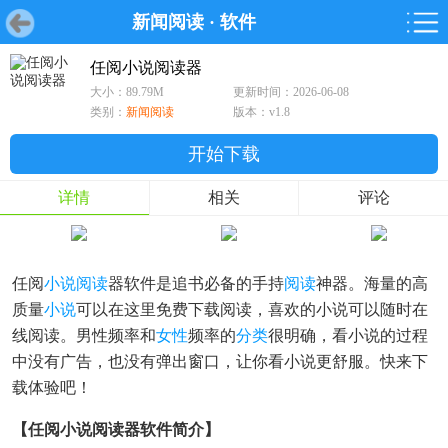
新闻阅读
·
软件
首页
首页
游戏
软件
游戏
鸿蒙
鸿蒙
软件
专题
鸿蒙游戏
鸿蒙软件
专题
任阅小说阅读器
大小：89.79M
更新时间：2026-06-08
游戏
软件
类别：
新闻阅读
版本：v1.8
开始下载
详情
相关
评论
任阅
小说阅读
器软件是追书必备的手持
阅读
神器。海量的高
质量
小说
可以在这里免费下载阅读，喜欢的小说可以随时在
线阅读。男性频率和
女性
频率的
分类
很明确，看小说的过程
中没有广告，也没有弹出窗口，让你看小说更舒服。快来下
载体验吧！
【任阅小说阅读器软件简介】