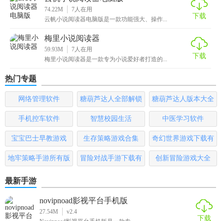
74.22M
7
人在用
下载
云帆小说阅读器电脑版是一款功能强大、操作...
梅里小说阅读器
59.93M
7
人在用
下载
梅里小说阅读器是一款专为小说爱好者打造的...
热门专题
网络管理软件
糖葫芦达人全部解锁
糖葫芦达人版本大全
版
手机控车软件
智慧校园生活
中医学习软件
宝宝巴士早教游戏
生存策略游戏合集
奇幻世界游戏下载有
哪些
地牢策略手游所有版
冒险对战手游下载有
创新冒险游戏大全
本
哪些
最新手游
novipnoad影视平台手机版
27.54M
v2.4
下载