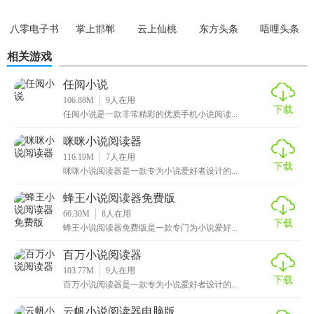
可以快速搜索各种高质量的小说，为你提供各种方便阅读的
书籍。
八零电子书
掌上邯郸
云上仙桃
东方头条
唔哩头条
网上更新了一些新小说，很快就能找到，及时读到好看的小
相关游戏
说。
任阅小说
106.88M
9
人在用
它还可以直接与不同的社交平台软件共享缓存的新奇内容。
下载
任阅小说是一款非常精彩的优质手机小说阅读...
咪咪小说阅读器
116.19M
7
人在用
下载
咪咪小说阅读器是一款专为小说爱好者设计的...
蜂王小说阅读器免费版
66.30M
8
人在用
下载
蜂王小说阅读器免费版是一款专门为小说爱好...
百万小说阅读器
103.77M
9
人在用
下载
百万小说阅读器是一款专为小说爱好者设计的...
云帆小说阅读器电脑版