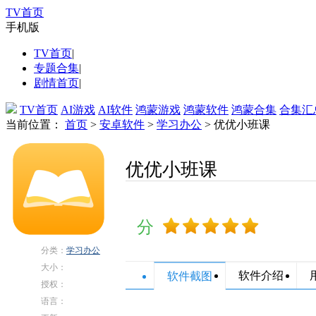
TV首页
手机版
TV首页
|
专题合集
|
剧情首页
|
TV首页
AI游戏
AI软件
鸿蒙游戏
鸿蒙软件
鸿蒙合集
合集汇
当前位置：
首页
>
安卓软件
>
学习办公
> 优优小班课
优优小班课
分
分类：
学习办公
大小：
软件介绍
软件截图
81.56M
授权：
免费软件
语言：