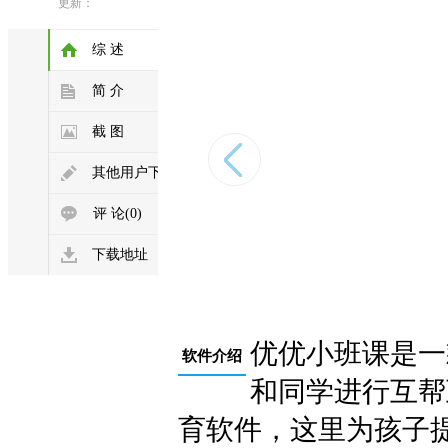
简体中文
更新：
2026-04-26
综 述
简 介
截 图
其他用户下载
评 论(0)
下载地址
优优小班课是一
软件介绍
和同学进行互帮
育软件，这里为孩子