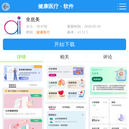
健康医疗
·
软件
首页
首页
游戏
软件
游戏
鸿蒙
鸿蒙
软件
专题
鸿蒙游戏
鸿蒙软件
专题
全息美
大小：59.47M
更新时间：2026-05-10
游戏
软件
类别：
健康医疗
版本：v1.11.5
开始下载
详情
相关
评论