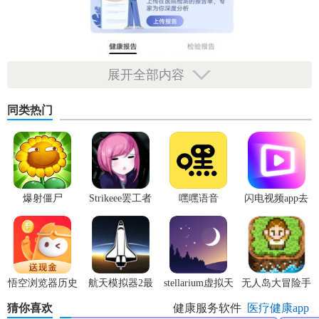
展开全部内容
同类热门
爆射僵尸
Strikeee罢工者
嘿嘿语音
闪电视频app去
广告版
【全息美软件亮点】
悟空浏览器历史
航天模拟器2最
stellarium虚拟天
无人岛大冒险手
版本
新版
文台
机版
1.随时掌握自己的健康，这里的功能和设置都是很好的，自由
猜你喜欢
健康服务软件
医疗健康app