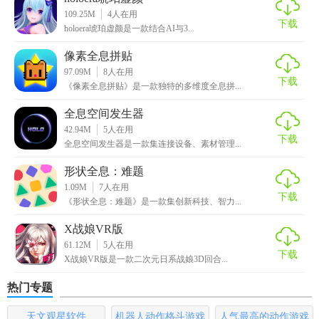
109.25M
4
人在用
下载
holoera琥珀虚颜是一款结合AI与3...
像素全息拼贴
97.09M
8
人在用
下载
《像素全息拼贴》是一款独特的多维度全息拼...
全息空间发生器
42.94M
5
人在用
下载
全息空间发生器是一款集连接设备、素材管理...
形状全息：难题
1.09M
7
人在用
下载
《形状全息：难题》是一款集创新科技、智力...
X战娘VR版
【全息美软件特点】
61.12M
5
人在用
下载
X战娘VR版是一款二次元日系战娘3D回合...
1、有科室介绍，了解各科室的基本情况，便于预约科室专家
热门专题
进行会诊。
天文观星软件
机器人动作格斗游戏
人气最高的动作游戏
2、通过软件可以知道各个医院的基本情况，了解环境非常方