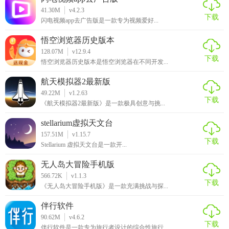
41.30M
v4.2.3
下载
闪电视频app去广告版是一款专为视频爱好...
悟空浏览器历史版本
128.07M
v12.9.4
下载
悟空浏览器历史版本是悟空浏览器在不同开发...
航天模拟器2最新版
49.22M
v1.2.63
下载
《航天模拟器2最新版》是一款极具创意与挑...
stellarium虚拟天文台
157.51M
v1.15.7
下载
Stellarium 虚拟天文台是一款开...
无人岛大冒险手机版
566.72K
v1.1.3
下载
《无人岛大冒险手机版》是一款充满挑战与探...
伴行软件
90.62M
v4.6.2
下载
伴行软件是一款专为旅行者设计的综合性旅行...