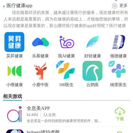
使用；
医疗健康app
更多
现在随着经济的发展，越来越注重医疗的服务，现在健康对所有
2.实时创建自己的健康档案，随时掌握想要的内容和资源；
人来说都是最重要的，因为在健康的基础上，才能做想做的事情，所
3.为大家解决了超级多的难题，分享的健康问题是超级棒的。
以现在健康是最重要的，那么哪些医疗健康的app好用呢？医疗健康
app合集收录了多款关...
【全息美软件优势】
1、探视
提醒
，预约登记成功，探视日期前温馨提醒，非常周
昊昇健康
乐慕健康
我AI健康
好轻健康
领德健康
到。
2、候诊查询，用户可以随时查看
医生
的进度，掌握候诊时
间。
小维健康
小鹿中医
160医生
云鹊医
纳里医生
3、门诊
缴费
，可在线完成，无需排队，手机轻松
支付
，方便
相关游戏
快捷。
全息美APP
64.49M
3
人在用
下载
全息美是一款特别精彩的健康管理类软件，能...
holoera琥珀虚颜