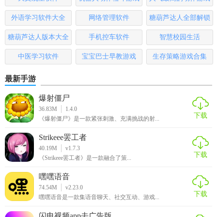
便。
大全
排行榜
外语学习软件大全
网络管理软件
糖葫芦达人全部解锁
3、对所有医疗费用和
挂号
费进行清晰统计，支持费用票据直
版
糖葫芦达人版本大全
手机控车软件
智慧校园生活
接查询。
中医学习软件
宝宝巴士早教游戏
生存策略游戏合集
【全息美软件简评】
最新手游
1、是一款专为人们打造的健康管理服务平台。
爆射僵尸
2、涵盖了多种健康管理和健康干预服务，满足人们的需要。
36.83M
1.4.0
下载
《爆射僵尸》是一款紧张刺激、充满挑战的射...
3、通过平台能够更好站位健康状况，还能提供健康报告。
Strikeee罢工者
40.19M
v1.7.3
下载
《Strikeee罢工者》是一款融合了策...
嘿嘿语音
74.54M
v2.23.0
下载
嘿嘿语音是一款集语音聊天、社交互动、游戏...
闪电视频app去广告版