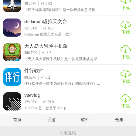
49.22M
v1.2.63
下载
《航天模拟器2最新版》是一款极具创意与挑...
stellarium虚拟天文台
157.51M
v1.15.7
下载
Stellarium 虚拟天文台是一款开...
无人岛大冒险手机版
566.72K
v1.1.3
下载
《无人岛大冒险手机版》是一款充满挑战与探...
伴行软件
90.62M
v4.6.2
下载
伴行软件是一款专为旅行者设计的综合性旅行...
vuevlog
129.07M
v3.29.0
下载
VueVlog 是一款基于 Vue.js...
首页
手游
软件
合集
©电视猫