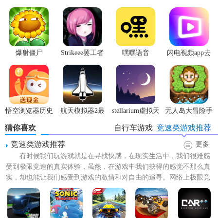
【运动自行车说明】
1. 选择自行车：游戏提供了多种类型的自行车，包括公路
车、
山地车
、竞速车等，玩家可以根据自己的喜好选择不同
爆射僵尸
Strikeee罢工者
嘿嘿语音
闪电视频app去
的自行车。
广告版
2. 赛道挑战：游戏提供了多种类型的赛道，包括公路、山
地、城市等，每条赛道都有自己的特点，玩家需要针对不同
的赛道选择不同的
策略
。
悟空浏览器历史
航天模拟器2最
stellarium虚拟天
无人岛大冒险手
版本
新版
文台
机版
3. 操作技巧：游戏注重玩家的操作技巧，玩家需要通过滑动
猜你喜欢
自行车游戏
竞速类游戏推荐
屏幕来控制自行车的方向和速度，掌握好操作技巧可以让玩
竞速类游戏推荐
更多
家在比赛中更占优势。
有时候我们玩游戏就是在寻找快感，在现实生活中，我们很难感
受到极限竞速的真实体验，虽然，在游戏中我们获得的感觉不那么真
【运动自行车亮点】
实，却也能让我们感受到游戏的激情和对自由的追寻。网络上极限竞
速游戏繁多有杂乱，难以获...
1. 游戏提供了多种游戏模式，包括单人模式、多人模式和在
线模式，玩家可以根据自己的喜好选择不同的游戏模式。