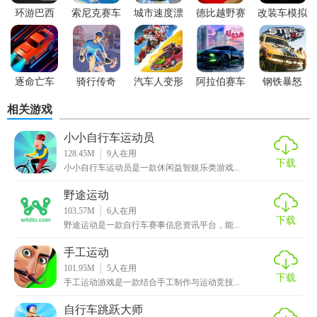
2. 游戏提供了多种新车供玩家解锁，玩家可以通过完成比赛
环游巴西
索尼克赛车
城市速度漂
德比越野赛
改装车模拟
2026
移赛车
车
器
获得金币，用金币可以购买更高级的自行车。
3. 游戏提供了多种新车供玩家解锁，让玩家可以不断追求新
的挑战。
逐命亡车
骑行传奇
汽车人变形
阿拉伯赛车
钢铁暴怒
漂移
【运动自行车优势】
相关游戏
1. 画面精美：游戏的画面非常精美，自行车和赛道的表现非
小小自行车运动员
128.45M
9
人在用
常逼真。
下载
小小自行车运动员是一款休闲益智娱乐类游戏...
2. 操作简单：游戏的操作非常简单，玩家可以通过滑动屏幕
野途运动
来控制自行车的方向和速度。
103.57M
6
人在用
下载
野途运动是一款自行车赛事信息资讯平台，能...
3. 游戏模式多样：游戏提供了多种游戏模式，让玩家可以在
不同的情况下享受游戏的乐趣。
手工运动
101.95M
5
人在用
下载
【运动自行车推荐】
手工运动游戏是一款结合手工制作与运动竞技...
自行车跳跃大师
如果你喜欢竞速游戏，那么《运动自行车》绝对是一款值得