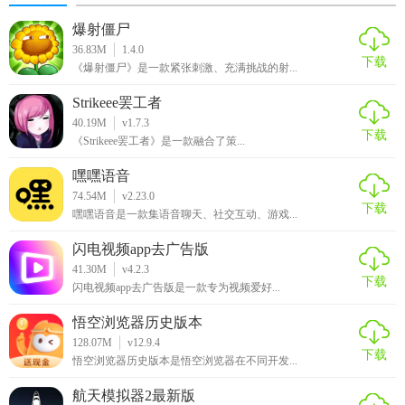
爆射僵尸
36.83M
1.4.0
下载
《爆射僵尸》是一款紧张刺激、充满挑战的射...
Strikeee罢工者
40.19M
v1.7.3
下载
《Strikeee罢工者》是一款融合了策...
嘿嘿语音
74.54M
v2.23.0
下载
嘿嘿语音是一款集语音聊天、社交互动、游戏...
闪电视频app去广告版
41.30M
v4.2.3
下载
闪电视频app去广告版是一款专为视频爱好...
悟空浏览器历史版本
128.07M
v12.9.4
下载
悟空浏览器历史版本是悟空浏览器在不同开发...
航天模拟器2最新版