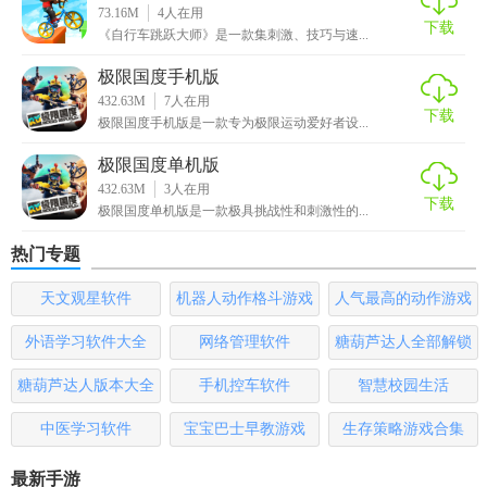
73.16M
4
人在用
尝试的游戏。游戏的画面精美，操作简单，模式多样，同时
下载
《自行车跳跃大师》是一款集刺激、技巧与速...
还有解锁新车的功能，可以让玩家不断追求新的挑战。如果
你是一名自行车爱好者，那么这款游戏更是你不能错过的。
极限国度手机版
432.63M
7
人在用
下载
极限国度手机版是一款专为极限运动爱好者设...
极限国度单机版
432.63M
3
人在用
下载
极限国度单机版是一款极具挑战性和刺激性的...
热门专题
天文观星软件
机器人动作格斗游戏
人气最高的动作游戏
大全
排行榜
外语学习软件大全
网络管理软件
糖葫芦达人全部解锁
版
糖葫芦达人版本大全
手机控车软件
智慧校园生活
中医学习软件
宝宝巴士早教游戏
生存策略游戏合集
最新手游