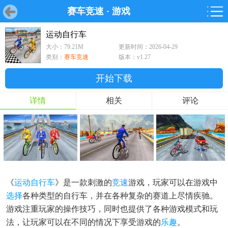
赛车竞速
·
游戏
首页
首页
游戏
软件
游戏
鸿蒙
鸿蒙
软件
专题
鸿蒙游戏
鸿蒙软件
专题
运动自行车
大小：79.21M
更新时间：2026-04-29
游戏
软件
类别：
赛车竞速
版本：v1.27
开始下载
详情
相关
评论
《
运动
自行车
》是一款刺激的
竞速
游戏，玩家可以在游戏中
选择
各种类型的自行车，并在各种复杂的赛道上尽情疾驰。
游戏注重玩家的操作技巧，同时也提供了各种游戏模式和玩
法，让玩家可以在不同的情况下享受游戏的
乐趣
。