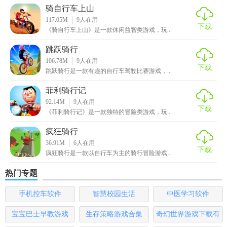
骑自行车上山
和荣誉。
117.05M
9
人在用
下载
《骑自行车上山》是一款休闲益智类游戏，玩...
【辛普森骑自行车优势】
跳跃骑行
1. 以《辛普森一家》为背景，吸引大量动画粉丝关注。
106.78M
9
人在用
下载
跳跃骑行是一款有趣的自行车驾驶比赛游戏，...
2. 游戏画面精美，音效逼真，为玩家带来极致的游戏体验。
菲利骑行记
3. 赛道设计多样，充满挑战和乐趣，让玩家在游戏中不断追
92.14M
9
人在用
求突破。
下载
《菲利骑行记》是一款独特的冒险类游戏，玩...
4. 角色和自行车种类繁多，满足玩家的个性化需求。
疯狂骑行
36.91M
6
人在用
下载
【辛普森骑自行车推荐】
疯狂骑行是一款以自行车为主的骑行冒险游戏...
辛普森骑自行车以其独特的动画背景和丰富的游戏内容吸引
热门专题
了大量玩家。如果你喜欢休闲益智类游戏，或者对《辛普森
手机控车软件
智慧校园生活
中医学习软件
一家》这部动画感兴趣，那么这款游戏绝对值得一试。快来
加入辛普森家族的自行车竞速之旅，感受速度与激情的碰撞
宝宝巴士早教游戏
生存策略游戏合集
奇幻世界游戏下载有
吧！