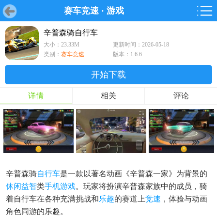
赛车竞速
·
游戏
首页
首页
游戏
软件
游戏
鸿蒙
鸿蒙
软件
专题
鸿蒙游戏
鸿蒙软件
专题
辛普森骑自行车
大小：23.33M
更新时间：2026-05-18
游戏
软件
类别：
赛车竞速
版本：1.6.6
开始下载
详情
相关
评论
辛普森骑
自行车
是一款以著名动画《辛普森一家》为背景的
休闲
益智
类
手机游戏
。玩家将扮演辛普森家族中的成员，骑
着自行车在各种充满挑战和
乐趣
的赛道上
竞速
，体验与动画
角色同游的乐趣。