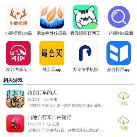
的角色和自行车，道具则具有特殊效果，如加速、无敌等。
4. 游戏采用计时赛和淘汰赛两种模式，玩家可以根据自己的
喜好选择参加。
小鹿视频app最
豪血寺外传最强
青漫漫画官网正
一起搜Max最新
【辛普森骑自行车功能】
新版
传说无限血版
版
版
1. 角色选择：玩家可以从辛普森家族中选择喜欢的角色进行
游戏，每个角色都有独特的技能和外观。
友邦友享App
最会买app
大管加手机版
必捷投屏app
2. 自行车升级：通过收集金币，玩家可以解锁和升级自行
相关游戏
车，提高赛车的性能和外观。
骑自行车的人
3. 道具系统：游戏内设有多种道具，玩家可以通过收集和使
99.25M
3
人在用
用道具来获得优势。
下载
《骑自行车的人》是一款轻松愉快的休闲游戏...
4. 成就系统：游戏设有丰富的成就，玩家可以通过完成特定
山地自行车自由骑行
任务来解锁成就，获得奖励。
125.77M
7
人在用
下载
山地自行车自由骑行是一款模拟真实山地自行...
5. 在线对战：玩家可以与其他玩家进行在线对战，争夺排名