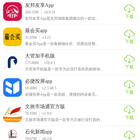
友邦友享App
204.35M
v6.9.31
下载
友邦友享App是友邦保险集团推出的一款综...
最会买app
31.83M
v3.23
下载
最会买App是一款集购物比价、优惠信息整...
大管加手机版
175.80M
v10.8.2
下载
大管加手机版是一款专为企业打造的高效移动...
必捷投屏app
10.49M
v2.3.48.5
下载
必捷投屏App是一款高效、便捷的跨设备无...
文旅市场通官方版
70.10M
v1.9.8
下载
文旅市场通官方版是一款专为文旅行业打造的...
石化新闻app
79.67M
v6.2.8