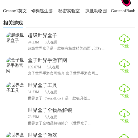
Granny1英文
修狗逃生游
秘密实验室
疯批动物园
GartenofBanb
版
戏
sl
手机版
班幼儿园7)
相关游戏
超级世界盒子
94.23M
3
人在用
下载
超级世界盒子是一款拥有极致精美画面，运行...
盒子世界手游官网
109.67M
5
人在用
下载
盒子世界手游官网简介 盒子世界手游官网...
世界盒子工具
31.53M
5
人在用
下载
世界盒子（WorldBox）是一款极具创...
世界盒子全物品解锁
78.55M
6
人在用
下载
世界盒子全物品解锁简介 《世界盒子...
世界盒子游戏