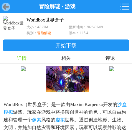
冒险解谜
·
游戏
首页
首页
游戏
软件
游戏
鸿蒙
鸿蒙
软件
专题
鸿蒙游戏
鸿蒙软件
专题
Worldbox世界盒子
大小：47.25M
更新时间：2026-05-09
游戏
软件
类别：
冒险解谜
版本：1.15.4
开始下载
详情
相关
评论
WorldBox（世界盒子）是一款由Maxim Karpenko开发的
沙盒
模拟
游戏。玩家在游戏中将扮演创世神的角色，可以自由构
建和管理一个
像素
风格的
虚拟
世界。通过创造地形、生物、
文明，并施加自然灾害和环境因素，玩家可以观察并影响这