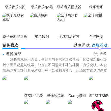
绿乐音乐tv版
绿乐音乐app最
绿乐音乐播放器
绿乐音乐
新版本
筷子短剧安卓版
猫爪短剧
全球网测官方
全球网测
app
猜你喜欢
逃生游戏
逃脱游戏
逃脱游戏
更多
逃脱游戏应用合集，是智力与勇气的终极考验！这类游戏精心设
计了重重谜题与线索，让你在不同场景中斗智斗勇，力求突破。本合
集精选多款热门逃脱游戏，每一款都独具匠心，从场景布置到谜题难
度，均带给你前所未有的挑...
突变区2逃逸
恐怖冰淇淋
Granny模组
SILENTBREA
的弟弟
中文版
汉化版