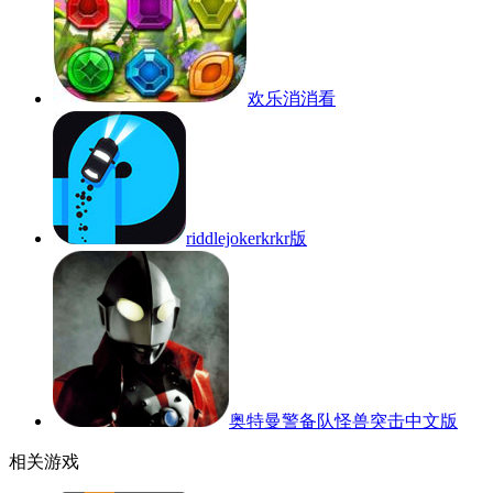
欢乐消消看
riddlejokerkrkr版
奥特曼警备队怪兽突击中文版
相关游戏