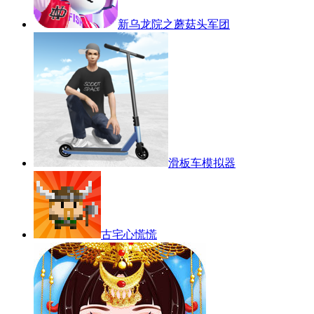
新乌龙院之蘑菇头军团
滑板车模拟器
古宅心慌慌