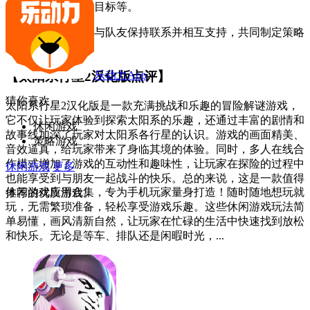
望远镜观察远处的目标等。
3. 在多人模式下，与队友保持联系并相互支持，共同制定策略
和分工合作。
乐动力App
【太阳系行星2汉化版点评】
猜你喜欢
太阳系行星2汉化版是一款充满挑战和乐趣的冒险解谜游戏，
它不仅让玩家体验到探索太阳系的乐趣，还通过丰富的剧情和
休闲游戏
故事线加深了玩家对太阳系各行星的认识。游戏的画面精美、
策略游戏
音效逼真，给玩家带来了身临其境的体验。同时，多人在线合
作模式增加了游戏的互动性和趣味性，让玩家在探险的过程中
休闲游戏
更多
也能享受到与朋友一起战斗的快乐。总的来说，这是一款值得
休闲游戏应用合集，专为手机玩家量身打造！随时随地想玩就
推荐的优质游戏。
玩，无需繁琐准备，轻松享受游戏乐趣。这些休闲游戏玩法简
单易懂，画风清新自然，让玩家在忙碌的生活中快速找到放松
和快乐。无论是等车、排队还是闲暇时光，...