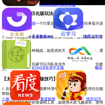
BillsMustBePaid汉化版
【太阳系行星2汉化版玩法】
1. 玩家首先需要
选择
一个行星进行探索，然后根据任务提示进
行操作。
千瓜数据app
绚星云学习
2. 玩家可以通过收集资源来升级装备和技能，提高自己在行星
上的
生存
能力。
3. 玩家需要面对各种挑战，如恶劣的天气、野兽的攻击等，需
要灵活应对。
4. 在多人模式下，玩家可以与队友合作完成任务，共同对抗敌
KSWEB安卓中文版
畅游
人。
【太阳系行星2汉化版技巧】
1. 在探索过程中，注意观察环境中的线索和提示，这些往往能
帮助你更快地解开谜题。
八闽
看度新闻
悟空识字
2. 合理利用游戏中的资源和工具，如使用火箭飞越深谷、使用