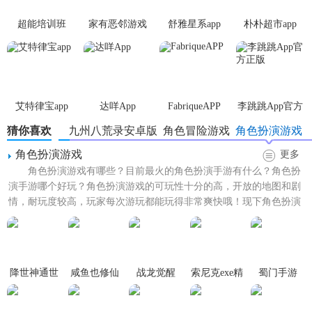
2、你们将是能够去体验非常的热血重生豪情闯荡，并且是御
超能培训班
家有恶邻游戏
舒雅星系app
朴朴超市app
剑飞行与你心动的侠客小姐姐携手闯荡江湖;
3、我们的玩家在随心的进行角逐仙境嗨战，这样的话就能是
非常的超燃超冒险的战役竞技，归纳异乎寻常的绝境修仙
战。
艾特律宝app
达咩App
FabriqueAPP
李跳跳App官方
正版
【九州八荒录游戏优势】
猜你喜欢
九州八荒录安卓版
角色冒险游戏
角色扮演游戏
角色扮演游戏
更多
1、九州八荒录，一款经典国风妖灵手游。
角色扮演游戏有哪些？目前最火的角色扮演手游有什么？角色扮
演手游哪个好玩？角色扮演游戏的可玩性十分的高，开放的地图和剧
2、经典的国风色彩，向你展示中国的传统美。
情，耐玩度较高，玩家每次游玩都能玩得非常爽快哦！现下角色扮演
3、变幻莫测的天气，带给完成沉浸式的游戏体验。
游戏层出不穷，还在为选择...
4、庞大的游戏地图，玩家可以尽情地冒险探索。
降世神通世
咸鱼也修仙
战龙觉醒
索尼克exe精
蜀门手游
【九州八荒录游戏亮点】
代
神地狱
国风美术：