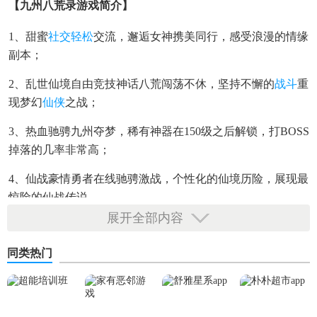
【九州八荒录游戏简介】
1、甜蜜
社交
轻松
交流，邂逅女神携美同行，感受浪漫的情缘
副本；
2、乱世仙境自由竞技神话八荒闯荡不休，坚持不懈的
战斗
重
现梦幻
仙侠
之战；
3、热血驰骋九州夺梦，稀有神器在150级之后解锁，打BOSS
掉落的几率非常高；
4、仙战豪情勇者在线驰骋激战，个性化的仙境历险，展现最
惊险的仙战传说。
展开全部内容
同类热门
【九州八荒录游戏特色】
1、这个里面其实能够去进阶以及晋级，还有很多的实力在线
玩家，这些都是在归纳超惊险超梦境的绝世仙境历险记;