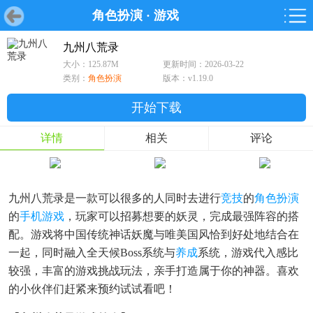
角色扮演
·
游戏
首页
首页
游戏
软件
游戏
鸿蒙
鸿蒙
软件
专题
鸿蒙游戏
鸿蒙软件
专题
九州八荒录
大小：125.87M
更新时间：2026-03-22
游戏
软件
类别：
角色扮演
版本：v1.19.0
开始下载
详情
相关
评论
九州八荒录是一款可以很多的人同时去进行
竞技
的
角色扮演
的
手机游戏
，玩家可以招募想要的妖灵，完成最强阵容的搭
配。游戏将中国传统神话妖魔与唯美国风恰到好处地结合在
一起，同时融入全天候boss系统与
养成
系统，游戏代入感比
较强，丰富的游戏挑战玩法，亲手打造属于你的神器。喜欢
的小伙伴们赶紧来预约试试看吧！