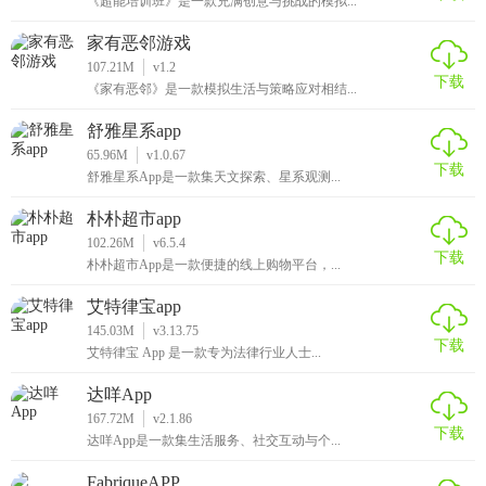
《超能培训班》是一款充满创意与挑战的模拟...
家有恶邻游戏
107.21M
v1.2
下载
《家有恶邻》是一款模拟生活与策略应对相结...
舒雅星系app
65.96M
v1.0.67
下载
舒雅星系App是一款集天文探索、星系观测...
朴朴超市app
102.26M
v6.5.4
下载
朴朴超市App是一款便捷的线上购物平台，...
艾特律宝app
145.03M
v3.13.75
下载
艾特律宝 App 是一款专为法律行业人士...
达咩App
167.72M
v2.1.86
下载
达咩App是一款集生活服务、社交互动与个...
FabriqueAPP