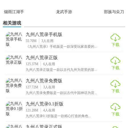
最原汁原味的国风色彩，向你展示中国的传统美
烟雨江湖手
龙武手游
部族与尖刀
游
深度养成：
相关游戏
庞大的数值系统，给予你一千种养成方式，每一个你都不同
九州八荒录手机版
凡响
55.70M
3
人在用
下载
《九州八荒录》手机版是一款深受玩家喜爱的...
浩瀚世界：
九州八荒录正版
打造完整而有逻辑的世界观，千妖并行，千种设定
125.37M
6
人在用
下载
九州八荒录正版是一款以古代九州为背景的冒...
挑战：
九州八荒录免费版
全天候野外boss，等你越级挑战
127.72M
3
人在用
下载
九州八荒录免费版是一款以古代中国神话为背...
九州八荒录0.1折版
【九州八荒录游戏简评】
121.28M
4
人在用
下载
九州八荒录0.1折版是一款精心打造的角色...
1、超深度的养成系统，带来上千种不同的养成方式。
九州八荒录正式版