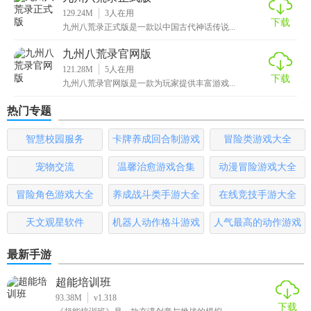
129.24M
3
人在用
2、丰富的副本秘境，全天候野外boss等你越级来战。
下载
九州八荒录正式版是一款以中国古代神话传说...
3、精彩纷呈的游戏剧情，还有和超多的NPC进行互动。
九州八荒录官网版
121.28M
5
人在用
4、反差感极强的超萌远古神兽，需要玩家自行征服。
下载
九州八荒录官网版是一款为玩家提供丰富游戏...
热门专题
智慧校园服务
卡牌养成回合制游戏
冒险类游戏大全
宠物交流
温馨治愈游戏合集
动漫冒险游戏大全
冒险角色游戏大全
养成战斗类手游大全
在线竞技手游大全
天文观星软件
机器人动作格斗游戏
人气最高的动作游戏
大全
排行榜
最新手游
超能培训班
93.38M
v1.318
下载