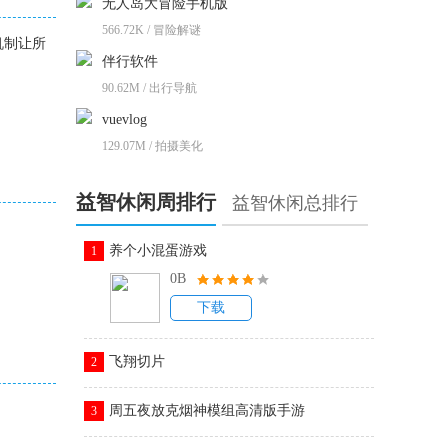
无人岛大冒险手机版
566.72K / 冒险解谜
机制让所
伴行软件
90.62M / 出行导航
vuevlog
129.07M / 拍摄美化
益智休闲周排行
益智休闲总排行
养个小混蛋游戏
1
0B
下载
飞翔切片
2
周五夜放克烟神模组高清版手游
3