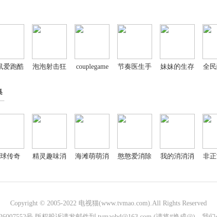
鼠爱跑酷
泡泡射击狂
couplegame
节奏医生手
妹妹的生存
全民
最新版
热
免费版入口
游1.0
日记
夏秋
集
球传奇
精灵趣味消
海滩萌萌消
憨憨爱消除
我的消消消
非正
泡泡
Copyright © 2005-2022
电视猫(www.tvmao.com)
.All Rights Reserved
026007552号 版权投诉请发邮件到 tvmaobd@163.com (请将#换成@)，