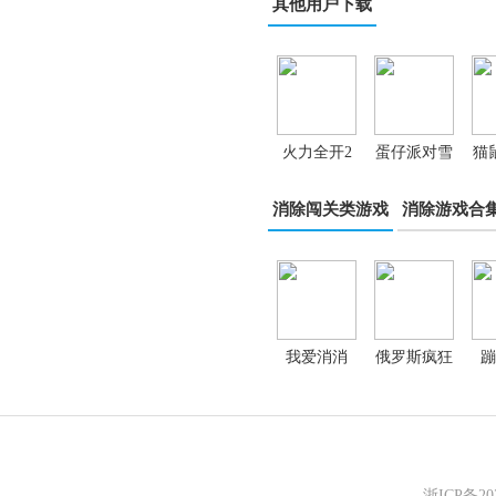
其他用户下载
火力全开2
蛋仔派对雪
猫
城市狂热
王联动游戏
消除闯关类游戏
消除游戏合
我爱消消
俄罗斯疯狂
蹦
消除
浙ICP备2