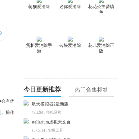
萌猫爱消除
迷你爱消除
花花公主爱填
色
货柜爱消除手
砖块爱消除
花儿爱消除正
游
版
今日更新推荐
热门合集标签
中会有优
航天模拟器2最新版
利
。操作
49.22M / 模拟经营
stellarium虚拟天文台
157.51M / 实用工具