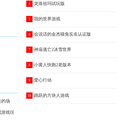
龙珠祖玛试玩版
4
我的世界游戏
5
会说话的金杰猫免实名认证版
6
神庙逃亡2冰雪世界
7
小黄人快跑2老版本
8
爱心行动
9
跳跃的方块人游戏
10
美的场
成游戏任