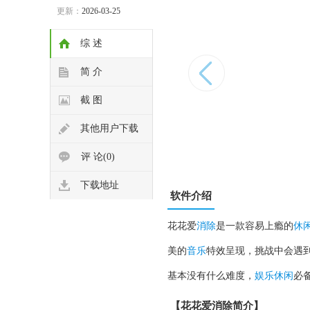
更新：
2026-03-25
综 述
简 介
截 图
其他用户下载
评 论(0)
下载地址
软件介绍
花花爱
消除
是一款容易上瘾的
休
美的
音乐
特效呈现，挑战中会遇
基本没有什么难度，
娱乐
休闲
必
【花花爱消除简介】