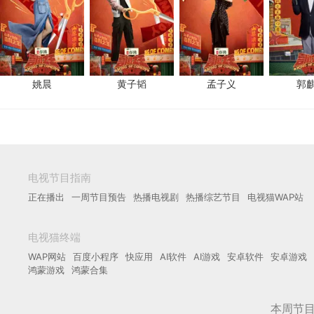
姚晨
黄子韬
孟子义
郭
电视节目指南
正在播出
一周节目预告
热播电视剧
热播综艺节目
电视猫WAP站
电视猫终端
WAP网站
百度小程序
快应用
AI软件
AI游戏
安卓软件
安卓游戏
鸿蒙游戏
鸿蒙合集
本周节