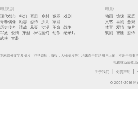
电视剧
电影
现代都市
科幻
喜剧
乡村
犯罪
戏剧
动画
惊悚
家庭
青春偶像
励志
恐怖
少儿
家庭
文艺
喜剧
悬疑
历史传奇
谍战
悬疑
动漫
革命
战争
体育
爱情
短片
军旅
爱情
穿越
神话魔幻
动作
纪录片
戏剧
警匪
恐怖
武侠
古装
本站部分文字及图片（包括剧照，海报，人物图片等）均来自于网络用户上传，不用于商业
电视猫迅速做出
|
|
关于我们
免责声明
© 2005-201