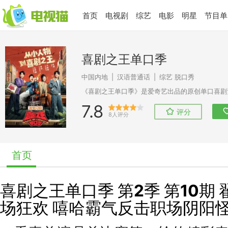
首页
电视剧
综艺
电影
明星
节目单
喜剧之王单口季
中国内地
|
汉语普通话
|
综艺
脱口秀
7.8
评分
8人评分
首页
喜剧之王单口季 第2季 第10期
场狂欢 嘻哈霸气反击职场阴阳