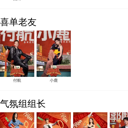
喜单老友
付航
小鹿
气氛组组长