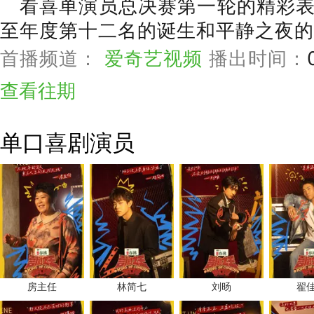
看喜单演员总决赛第一轮的精彩
至年度第十二名的诞生和平静之夜的
首播频道：
爱奇艺视频
播出时间：
查看往期
单口喜剧演员
房主任
林简七
刘旸
翟