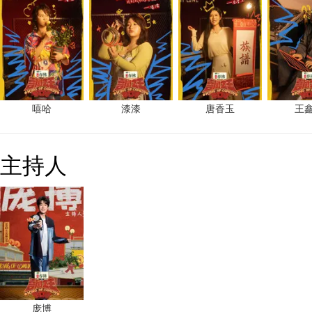
嘻哈
漆漆
唐香玉
王
主持人
庞博