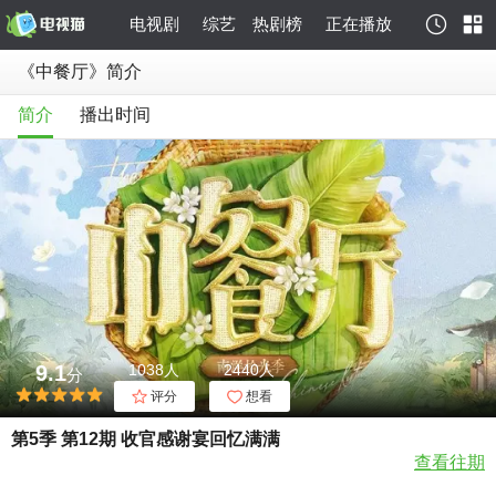
电视剧
综艺
热剧榜
正在播放
《中餐厅》简介
简介
播出时间
9.1
1038人
2440人
分
评分
想看
第5季 第12期 收官感谢宴回忆满满
查看往期