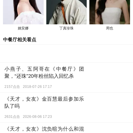
姚安娜
丁真珍珠
周也
中餐厅相关看点
小燕子、五阿哥在《中餐厅》团
聚，“还珠”20年粉丝陷入回忆杀
2157点击
2018-07-26 17:17
《天才，女友》金百慧最后参加乐
队了吗
2631点击
2026-08-06 17:23