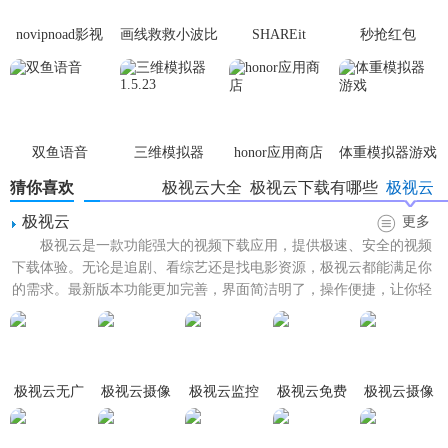
节省本地空间。
novipnoad影视
画线救救小波比
SHAREit
秒抢红包
5. 多用户管理：支持多用户同时登录，为不同用户分配权
平台手机版
最新版
app2.7.3
限，便于团队协作管理。
极视云监控内容
双鱼语音
三维模拟器
honor应用商店
体重模拟器游戏
1. 实时监控：24小时不间断查看监控区域，支持多画面切
1.5.23
猜你喜欢
极视云大全
极视云下载有哪些
极视云
换。
极视云
更多
2. 录像回放：按时间检索录像资料，支持快进、慢放、截图
极视云是一款功能强大的视频下载应用，提供极速、安全的视频
等功能。
下载体验。无论是追剧、看综艺还是找电影资源，极视云都能满足你
的需求。最新版本功能更加完善，界面简洁明了，操作便捷，让你轻
3. 设备管理器：集中管理所有连接设备，包括设备添加、删
松享受高清视频内容。极视...
除、状态查看等。
4. 报警中心：实时接收并管理所有报警信息，支持报警历史
查询。
极视云无广
极视云摄像
极视云监控
极视云免费
极视云摄像
告版
头app
安装版
头app
5. 数据分析：提供数据统计报告，如设备状态、报警次数