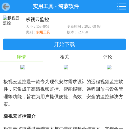
实用工具
·
鸿蒙软件
首页
首页
游戏
软件
游戏
鸿蒙
鸿蒙
软件
专题
鸿蒙游戏
鸿蒙软件
专题
极视云监控
大小：153.49M
更新时间：2026-08-08
游戏
软件
类别：
实用工具
版本：v2.4.50
开始下载
详情
相关
评论
极视云监控是一款专为现代安防需求设计的远程视频监控软
件，它集成了高清视频监控、智能报警、远程回放与设备管
理等功能，旨在为用户提供便捷、高效、安全的监控解决方
案。
极视云监控简介
极视云监控通过云端技术与先进的视频处理技术，实现全天