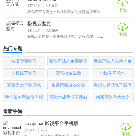
137.14M
3
人在用
论是需要保护家庭安全，还是进行商业场所的监控管理，极
下载
极视云官方版是一款功能强大的视频监控管理...
视云监控都能提供一套全面且高效的解决方案。
极视云监控
141.30M
8
人在用
下载
极视云监控是一款集视频监控、远程管理、云...
热门专题
网络管理软件
糖葫芦达人全部解锁
糖葫芦达人版本大全
版
手机控车软件
智慧校园生活
中医学习软件
宝宝巴士早教游戏
生存策略游戏合集
奇幻世界游戏下载有
哪些
地牢策略手游所有版
冒险对战手游下载有
创新冒险游戏大全
本
哪些
最新手游
novipnoad影视平台手机版
27.54M
v2.4
下载