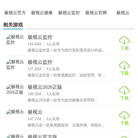
等，便于决策分析。
极视云官方
极视云摄像
极视云监控
极视云官网
极视云
极视云监控玩法
版
头app
相关游戏
1. 快速上手：下载并注册账号后，根据指引添加摄像头设
备。
极视云监控
144.44M
4
人在用
下载
2. 配置监控：根据监控需求调整摄像头参数，如分辨率、帧
极视云监控是一款专为现代安防需求设计的远...
率等。
极视云监控
137.26M
8
人在用
3. 设置报警规则：在报警设置中自定义触发条件，如人脸识
下载
极视云监控是一款集视频监控、远程管理、智...
别、异常动作等。
极视云2026正版
4. 远程互动：通过软件与监控现场进行语音通话或广播。
149.10M
5
人在用
下载
极视云2026是一款专为监控摄像头管理和...
5. 分享权限：邀请团队成员加入，共同管理监控项目。
极视云
极视云监控推荐
147.35M
8
人在用
下载
极视云是一款集视频监控、云端存储、智能分...
极视云监控凭借其强大的功能、易用的界面以及高度的安全
极视云官方版
性，非常适合家庭、商铺、企业等多种场合的安防需求。无