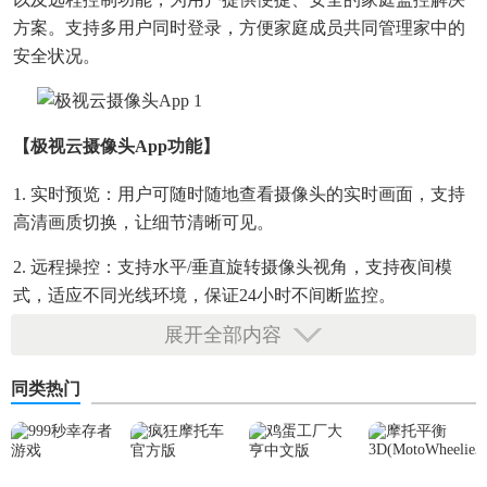
方案。支持多用户同时登录，方便家庭成员共同管理家中的
安全状况。
【极视云摄像头app功能】
1. 实时预览：用户可随时随地查看摄像头的实时画面，支持
高清画质切换，让细节清晰可见。
2. 远程操控：支持水平/垂直旋转摄像头视角，支持夜间模
式，适应不同光线环境，保证24小时不间断监控。
展开全部内容
3. 智能警报：检测到异常动作或声音时，立即推送警报至手
机，并可选择录制视频或拍照作为证据保存。
同类热门
4. 云存储服务：提供云存储空间，自动备份录像资料，防止
本地存储损坏导致数据丢失。
5. 多设备支持：一个账号可绑定多台摄像头设备，方便家庭