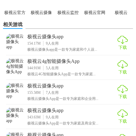
2. 注册并登录账号。
极视云官方
极视云摄像
极视云监控
极视云官网
极视云
3. 通过WiFi连接或蓝牙快速配对家中的智能摄像头设备。
版
头app
相关游戏
4. 在APP内完成设备配置，如设置警报区域、调整摄像头参数
极视云摄像头app
等。
154.17M
9
人在用
下载
极视云摄像头app是一款专为家庭和个人设...
5. 开启实时监控，随时查看家中情况，接收并处理警报通
知。
极视云4g智能摄像头App
144.91M
5
人在用
【极视云摄像头app点评】
下载
极视云4G智能摄像头App是一款专为家庭...
极视云摄像头APP以其强大的功能、简洁的操作界面以及高效
极视云摄像头app
的安全性，成为家庭安全监控的理想选择。无论是保护个人
155.58M
7
人在用
下载
极视云摄像头App是一款专为家庭和企业用...
财产安全还是关心家人健康，这款应用都能提供全方位的支
持。对于追求高品质生活及注重家庭安全的用户而言，极视
极视云摄像头app
云摄像头APP无疑是值得推荐的优秀软件。
143.63M
9
人在用
下载
极视云摄像头App是一款专为家庭及商业安...
极视云摄像头app