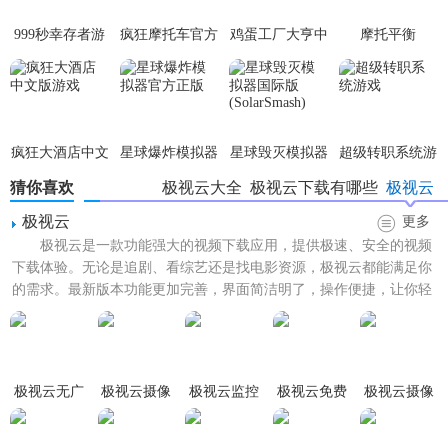
不同区域的监控需求。
999秒幸存者游
疯狂摩托车官方
鸡蛋工厂大亨中
摩托平衡
戏
版
文版
3D(MotoWheelie3
6. 隐私保护：数据加密传输，确保用户数据安全；支持物理
遮挡镜头，保护用户隐私。
【极视云摄像头app内容】
疯狂大酒店中文
星球爆炸模拟器
星球毁灭模拟器
超级转职系统游
1. 设备列表：清晰展示已连接的所有摄像头设备，便于管
版游戏
官方正版
国际版
戏
猜你喜欢
极视云大全
极视云下载有哪些
极视云
(SolarSmash)
理。
极视云
更多
2. 设置选项：包括录像设置、报警设置、网络设置等，满足
极视云是一款功能强大的视频下载应用，提供极速、安全的视频
下载体验。无论是追剧、看综艺还是找电影资源，极视云都能满足你
个性化需求。
的需求。最新版本功能更加完善，界面简洁明了，操作便捷，让你轻
3. 历史记录：查看过去一段时间内的录像回放，支持快进、
松享受高清视频内容。极视...
慢放、截图等功能。
【极视云摄像头app用法】
极视云无广
极视云摄像
极视云监控
极视云免费
极视云摄像
告版
头app
安装版
头app
1. 下载并安装极视云摄像头APP。