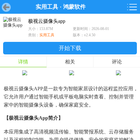
实用工具
·
鸿蒙软件
首页
首页
游戏
软件
游戏
鸿蒙
鸿蒙
软件
专题
鸿蒙游戏
鸿蒙软件
专题
极视云摄像头app
大小：153.87M
更新时间：2026-08-01
游戏
软件
类别：
实用工具
版本：v2.4.50
开始下载
详情
相关
评论
极视云摄像头APP是一款专为智能家居设计的远程监控应用，
它允许用户通过智能手机或平板电脑实时查看、控制并管理
家中的智能摄像头设备，确保家庭安全。
【极视云摄像头app简介】
本应用集成了高清视频流传输、智能警报系统、云存储服务
以及远程控制功能，为用户提供便捷、安全的家庭监控解决