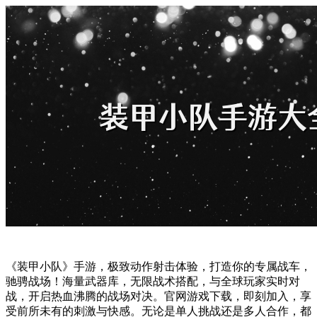
《装甲小队》手游，极致动作射击体验，打造你的专属战车，
驰骋战场！海量武器库，无限战术搭配，与全球玩家实时对
战，开启热血沸腾的战场对决。官网游戏下载，即刻加入，享
受前所未有的刺激与快感。无论是单人挑战还是多人合作，都
能找到属于你的战场荣耀。快来《装甲小队》，与好友并肩作