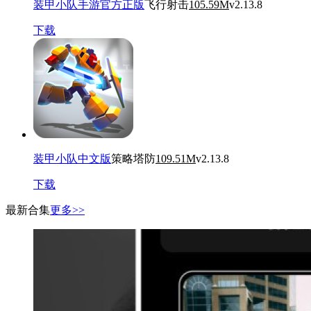
装甲小队手游官方正版
飞行射击
105.59M
v2.13.8
下载
装甲小队中文版
策略塔防
109.51M
v2.13.8
下载
最新合集
更多>>