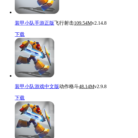
装甲小队手游正版
飞行射击
109.54M
v2.14.8
下载
装甲小队游戏中文版
动作格斗
48.14M
v2.9.8
下载