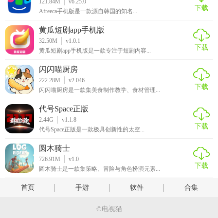
121.84M
v6.25.0
下载
Afreeca手机版是一款源自韩国的知名...
黄瓜短剧app手机版
32.50M
v1.0.1
下载
黄瓜短剧app手机版是一款专注于短剧内容...
闪闪喵厨房
222.28M
v2.046
下载
闪闪喵厨房是一款集美食制作教学、食材管理...
代号Space正版
2.44G
v1.1.8
下载
代号Space正版是一款极具创新性的太空...
圆木骑士
726.91M
v1.0
下载
圆木骑士是一款集策略、冒险与角色扮演元素...
首页
手游
软件
合集
©电视猫