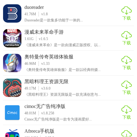
duoreader
41.76M
v1.8
下载
Duoreader是一款集多功能于一体的...
漫威未来革命手游
1.61G
v1.6.5
下载
《漫威未来革命》是一款由漫威正版授权、以...
奥特曼传奇英雄体验服
46.96M
v1.33
下载
《奥特曼传奇英雄体验服》是一款以经典特摄...
黑暗料理王资源无限
49.17M
v3.6.0
下载
《黑暗料理王》资源无限版是一款充满创意与...
cimoc无广告纯净版
48.01M
v1.8.258
下载
Cimoc无广告纯净版是一款专为漫画爱好...
Afreeca手机版