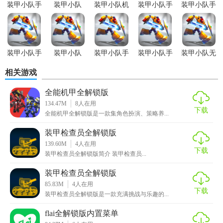
装甲小队手
装甲小队
装甲小队机
装甲小队手
装甲小队手
2. 多样战役模式：包含单人战役、多人在线对战、合作任务
游免安装版
2.4.4版本
甲全解锁版
游安卓版
游无限金币
版
等多种玩法。
3. 自定义战场：玩家可自由编辑地图、调整难度和规则，创
装甲小队手
装甲小队
装甲小队手
装甲小队手
装甲小队无
建专属挑战。
游汉化版
(ArmoredSquad)
游中文版
游正版
限零件版
相关游戏
手游
4. 丰富配件系统：为机甲提供多种升级配件，如强化武器、
全能机甲全解锁版
增加护甲、提升速度等。
134.47M
8
人在用
下载
装甲小队机甲全解锁版优势
全能机甲全解锁版是一款集角色扮演、策略养...
装甲检查员全解锁版
1. 无限资源：无需担心资源短缺，可尽情尝试各种战术组
139.60M
4
人在用
合。
下载
装甲检查员全解锁版简介 装甲检查员...
2. 无广告干扰：游戏中无广告打扰，享受流畅的游戏体验。
装甲检查员全解锁版
85.83M
4
人在用
3. 即时保存功能：支持随时保存游戏进度，方便玩家随时退
下载
装甲检查员全解锁版是一款充满挑战与乐趣的...
出和继续。
flai全解锁版内置菜单