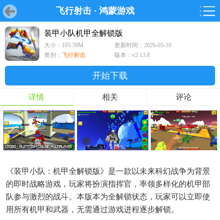
飞行射击
·
鸿蒙游戏
首页
首页
游戏
软件
游戏
鸿蒙
鸿蒙
软件
专题
鸿蒙游戏
鸿蒙软件
专题
装甲小队机甲全解锁版
大小：105.59M
更新时间：2026-05-10
游戏
软件
类别：
飞行射击
版本：v2.13.8
开始下载
详情
相关
评论
《装甲小队：机甲全解锁版》是一款以未来科幻战争为背景
的即时战略游戏，玩家将扮演指挥官，率领多样化的机甲部
队参与激烈的战斗。本版本为全解锁状态，玩家可以立即使
用所有机甲和武器，无需通过游戏进程逐步解锁。