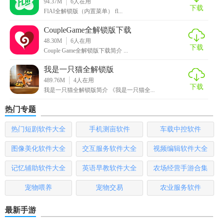
4. 社区互动：内置论坛和排行榜，玩家可分享策略、交流心
94.37M
6
人在用
下载
FlAI全解锁版（内置菜单） fl...
得。
CoupleGame全解锁版下载
5. 持续更新：开发者承诺定期更新内容，增加新机甲、地图
48.30M
6
人在用
和模式。
下载
Couple Game全解锁版下载简介 ...
装甲小队机甲全解锁版测评
我是一只猫全解锁版
489.76M
4
人在用
《装甲小队：机甲全解锁版》以其深度的策略玩法、丰富的
下载
我是一只猫全解锁版简介 《我是一只猫全...
游戏内容和高质量的视觉效果赢得了玩家们的喜爱。全解锁
热门专题
的特性让玩家能够迅速掌握游戏精髓，享受策略布局的乐趣
而无需担心解锁限制。此外，游戏的高自由度和持续更新承
热门短剧软件大全
手机测亩软件
车载中控软件
诺也为玩家提供了长期的游戏动力。总体来说，这是一款值
图像美化软件大全
交互服务软件大全
视频编辑软件大全
得一试的即时战略佳作。
记忆辅助软件大全
英语早教软件大全
农场经营手游合集
宠物喂养
宠物交易
农业服务软件
最新手游