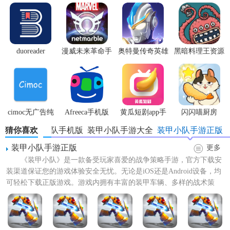
duoreader
漫威未来革命手
奥特曼传奇英雄
黑暗料理王资源
装甲小队机甲全解锁版技巧
游
体验服
无限
1. 优先升级关键机甲：初期资源有限，优先升级具有高输出
或重要辅助功能的机甲，如治疗型或防空型。
cimoc无广告纯
Afreeca手机版
黄瓜短剧app手
闪闪喵厨房
2. 利用地形优势：不同地形影响战斗结果，如山丘可提供掩
净版
机版
猜你喜欢
装甲小队手机版
装甲小队手游大全
装甲小队手游正版
护减少敌方射击命中，河流可阻挡部分敌人前进。
装甲小队手游正版
更多
3. 快速响应敌人弱点：观察敌人行动模式，快速调整战术以
《装甲小队》是一款备受玩家喜爱的战争策略手游，官方下载安
针对其弱点进行攻击。
装渠道保证您的游戏体验安全无忧。无论是iOS还是Android设备，均
可轻松下载正版游戏。游戏内拥有丰富的装甲车辆、多样的战术策
装甲小队机甲全解锁版内容
略，让您体验真实...
1. 全机甲解锁：包括步兵支援、重型坦克、空中支援、特种
作战单位等，每种机甲拥有独特技能和属性。