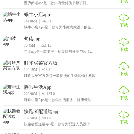
下载
湛庐阅读app是一款集海量优质书籍资源、...
蜗牛小店app
144.06M
v6.3.1
下载
蜗牛小店App是一款专为小微商家设计的全...
句读app
70.45M
v5.1.15
下载
句读app是一款专注于精美短句分享与阅读...
叮咚买菜官方版
120.19M
v13.8.1
下载
叮咚买菜官方版是一款便捷的生鲜购物手机应...
胖乖生活App
220.90M
v1.135.0
下载
胖乖生活App是一款集生活服务、健康管理...
快跑者配送端app
102.50M
v9.1.6
下载
快跑者配送端app是一款专为配送人员设计...