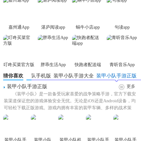
嘉州通App
湛庐阅读app
蜗牛小店app
句读app
叮咚买菜官方版
胖乖生活App
快跑者配送端
青听音乐App
app
猜你喜欢
装甲小队手机版
装甲小队手游大全
装甲小队手游正版
装甲小队手游正版
更多
《装甲小队》是一款备受玩家喜爱的战争策略手游，官方下载安
装渠道保证您的游戏体验安全无忧。无论是iOS还是Android设备，均
可轻松下载正版游戏。游戏内拥有丰富的装甲车辆、多样的战术策
略，让您体验真实...
装甲小队手
装甲小队
装甲小队机
装甲小队手
装甲小队手