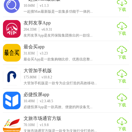
10.04M
v1.1.3
5.考研
下载
一起搜Max最新版是一款集多功能于一体的...
课程涵盖考研政治、英语一、英语二、数学...精心的服务，精
友邦友享App
良的课程，精勤的老师，2021考研，陪你一起成功！
204.35M
v6.9.31
下载
友邦友享App是友邦保险集团推出的一款综...
6.留学
最会买app
课程涵盖雅思、托福等多门精品课程，全方位补足短板，实
31.83M
v3.23
下载
最会买App是一款集购物比价、优惠信息整...
现快速提分，直抵世界名校！
大管加手机版
【有道精品课app亮点】
175.80M
v10.8.2
下载
大管加手机版是一款专为企业打造的高效移动...
- 专业规划：1v1选课答疑，帮你搞定学习计划；
必捷投屏app
- 新人礼包：全科牛师好课，精选学习资料大赠送；
10.49M
v2.3.48.5
下载
必捷投屏App是一款高效、便捷的跨设备无...
- 智能伴学：ai技术搭配品质内容，记录进步轨迹，个性化学
习方案！
文旅市场通官方版
70.10M
v1.9.8
- 优选资料：精编笔记，海量干货助你破解难题；
下载
文旅市场通官方版是一款专为文旅行业打造的...