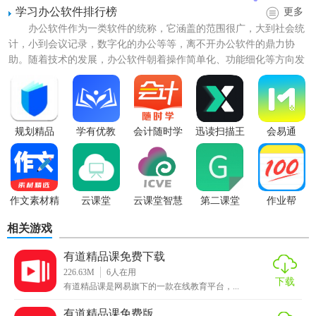
学习办公软件排行榜
更多
-钟平老师领衔名师团，学霸速成班！
办公软件作为一类软件的统称，它涵盖的范围很广，大到社会统
计，小到会议记录，数字化的办公等等，离不开办公软件的鼎力协
-前高考阅卷人，教你理综学习方法、高考答题技巧！
助。随着技术的发展，办公软件朝着操作简单化、功能细化等方向发
展。讲究大而全的offic...
-17年教龄名师，高考知识点总结！
【初中、小学、少儿-在线学习，作业辅导】
规划精品
学有优教
会计随时学
迅读扫描王
会易通
初中数学、英语、语文、物理、化学学习辅导，中考必备！
小学英语、数学、语文课程学习，作业辅导！
少儿英语、阅读、美术等课程学习。
作文素材精
云课堂
云课堂智慧
第二课堂
作业帮
选
职教
【四六级-真题，单词，听力，口语，阅读，写作】
相关游戏
-背单词：四六级核心英语单词速记！
有道精品课免费下载
226.63M
6
人在用
-练真题：新版四六级考试真题解析！
下载
有道精品课是网易旗下的一款在线教育平台，...
-听名师：赵建昆，新东方20年功勋教师；曲根：原新东方主
有道精品课免费版