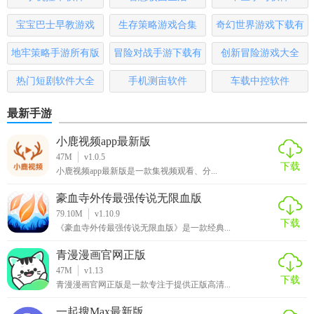
课程涵盖英语口语发音、逻辑英语、英语单词速记、旅游英
宝宝巴士早教游戏
生存策略游戏合集
奇幻世界游戏下载有
语等...全方位提升你的2265英语技能！
哪些
地牢策略手游所有版
冒险对战手游下载有
创新冒险游戏大全
2.职业考证
本
哪些
热门短剧软件大全
手机测亩软件
车载中控软件
课程涵盖注册会计师考试（CPA）、财务管理、教师资格证
最新手游
考试等多个品类...助力你在职场中扬帆起航！
小鹿视频app最新版
3.英语等级考试
47M
v1.0.5
下载
小鹿视频app最新版是一款集视频观看、分...
课程涵盖2265大学英语四级、六级、专四、专八。由原新东
方20年功勋赵建昆老师，“单词王”曲根老师，“写作一姐”王菲
豪血寺外传最强传说无限血版
老师领衔考神团队倾情打造360度无死角学习体系！
79.10M
v1.10.9
下载
《豪血寺外传最强传说无限血版》是一款经典...
4.高中
青漫漫画官网正版
课程涵盖高中英语、语文、数学、物理、化学、生物...原新东
47M
v1.13
下载
青漫漫画官网正版是一款专注于提供正版高清...
方高考英语教学专家钟平老师，原清华附中化学名师陆艳华
领衔“有道牛师团”让你的学习更加轻松有趣！
一起搜Max最新版