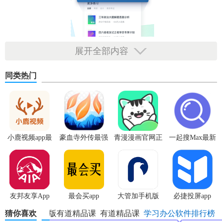
展开全部内容
【有道精品课app介绍】
同类热门
有道精品课是网易有道公司出品的
在线教育
产品。
有道精品课是2018年国家工信部新型信息消费示范项目，央
视《希望之星》节目首席教育合作伙伴。
小鹿视频app最
豪血寺外传最强
青漫漫画官网正
一起搜Max最新
有道精品课精心打磨每一类细分领域课程，与顶尖名师独家
新版
传说无限血版
版
版
合作，权威题库，为同学们提供优质学习课程，解决作业学
习难题。网易有道精品课堪称网易良心精品。
【有道精品课appp功能】
友邦友享App
最会买app
大管加手机版
必捷投屏app
猜你喜欢
新版有道精品课
有道精品课
学习办公软件排行榜
【高中-
高考
必备，9科精讲，免费学习，作业
辅导
】