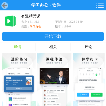
学习办公
·
软件
首页
首页
游戏
软件
游戏
鸿蒙
鸿蒙
软件
专题
鸿蒙游戏
鸿蒙软件
专题
有道精品课
大小：81.14M
更新时间：2026-04-30
游戏
软件
类别：
学习办公
版本：v6.9.0
开始下载
详情
相关
评论