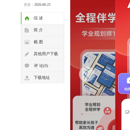
更新：
2026-06-25
综 述
简 介
截 图
其他用户下载
评 论(0)
下载地址