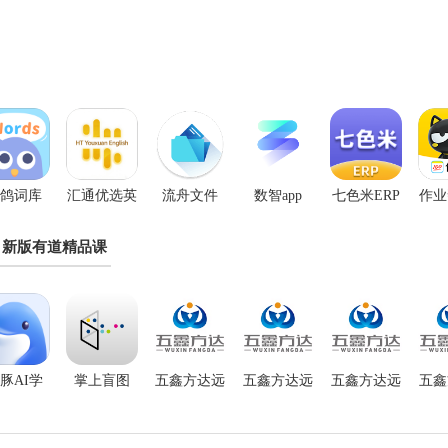
鸽词库
汇通优选英
流舟文件
数智app
七色米ERP
作业
语
app
机
新版有道精品课
豚AI学
掌上盲图
五鑫方达远
五鑫方达远
五鑫方达远
五鑫
程教育
程教育官网
程教育软件
程教