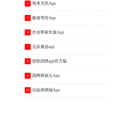
驾考无忧App
4
极速驾培App
5
作业帮家长版App
6
北辰遴选app
7
智联招聘app官方版
8
国网商旅云App
9
法临律师端App
10