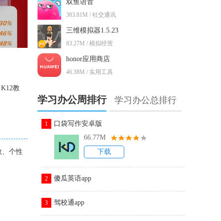
双鱼语音
383.81M / 社交通讯
三维模拟器1.5.23
83.27M / 模拟经营
honor应用商店
46.38M / 实用工具
12教
学习办公周排行
学习办公总排行
口袋写作安卓版
1
66.77M
效、个性
下载
傻瓜英语app
2
驾校通app
3