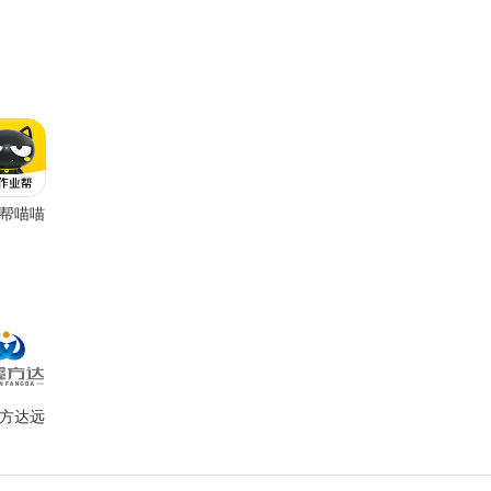
帮喵喵
app
方达远
育官方