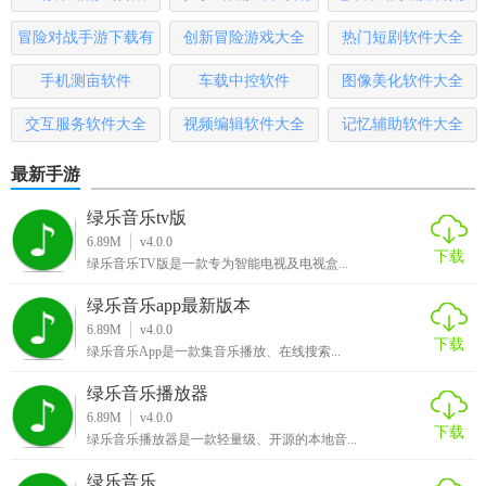
【全民摄影APP优势】
哪些
本
冒险对战手游下载有
创新冒险游戏大全
热门短剧软件大全
1、汇集全国各地海量专业摄影师、模特、化妆师及摄影基
哪些
手机测亩软件
车载中控软件
图像美化软件大全
地、影视城信息
交互服务软件大全
视频编辑软件大全
记忆辅助软件大全
2、每日持续更新大量专业信息资源，如摄影师、模特、化妆
师
最新手游
3、全站信息资源分类齐全，用户可按个人需求精准搜索资源
绿乐音乐tv版
6.89M
v4.0.0
下载
4、优秀作品全面展示，大师级巨作等你分享
绿乐音乐TV版是一款专为智能电视及电视盒...
绿乐音乐app最新版本
【全民摄影APP亮点】
6.89M
v4.0.0
下载
绿乐音乐App是一款集音乐播放、在线搜索...
在全国各地收集了大量专业摄影师、模特、化妆师、摄影基
地和影视城市。
绿乐音乐播放器
6.89M
v4.0.0
每天不断更新大量专业信息资源，如摄影师、模特、化妆师
下载
绿乐音乐播放器是一款轻量级、开源的本地音...
等。
绿乐音乐