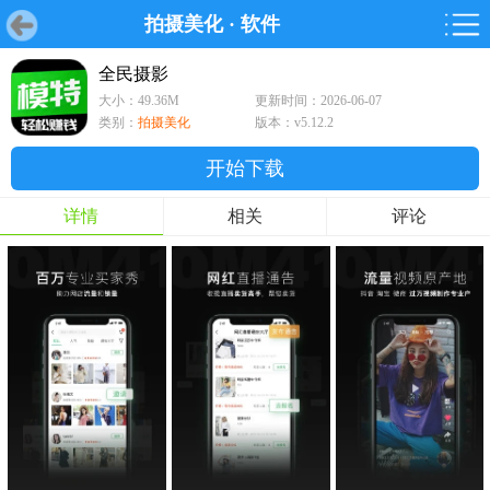
拍摄美化
·
软件
首页
首页
游戏
软件
游戏
鸿蒙
鸿蒙
软件
专题
鸿蒙游戏
鸿蒙软件
专题
全民摄影
大小：49.36M
更新时间：2026-06-07
游戏
软件
类别：
拍摄美化
版本：v5.12.2
开始下载
详情
相关
评论