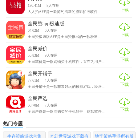
【搜作品】为用户展示海量的摄影师和模特作品，天天都有
130.41M
8
人在用
新作品，天天都有美图看。
下载
人人拍APP是一款简约清新的摄影拍照软件...
【美人库】提供已通过全民摄影身份认证的国内外知名模特
全民赞app极速版
信息及作品，方便各位摄影师及产品老板寻找您的专属模特
64.02M
6
人在用
下载
全民赞极速版APP是全民赞推出的一款极速...
【全民摄影APP特色】
全民减价
55.83M
9
人在用
找摄影：当红摄影大咖云集，寻找专属摄影师
下载
全民减价是一款购物类手机软件，旨在为用户...
搜作品：汇聚全国优秀作品，你的专用资源图库
全民开铺子
77.61M
4
人在用
婚纱照：找对的你，拍最美的片，记录甜蜜爱情
下载
全民开铺子是一款非常好玩的模拟游戏，经营...
找模特：汇集超模网红，约拍专用可靠
全民严选
68.70M
7
人在用
找化妆：美妆一手掌握，坐享时尚潮流
下载
全民严选是一款网购类的手机软件，这款软件...
找拼单：网拍新模式，省钱又有趣
热门专题
找场地：百变爆款场景，随手拍出大片
生存策略游戏合集
奇幻世界游戏下载有
地牢策略手游所有版