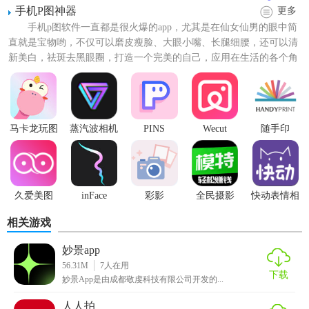
2、摄影师、模特、化妆师可以在上面申请资格认证，发布作
手机P图神器
更多
品，接单交易，还可以找到心仪的实景拍摄基地
手机p图软件一直都是很火爆的app，尤其是在仙女仙男的眼中简
直就是宝物哟，不仅可以磨皮瘦脸、大眼小嘴、长腿细腰，还可以清
3、普通用户上全民摄影，找专业的人，拍美美的片
新美白，祛斑去黑眼圈，打造一个完美的自己，应用在生活的各个角
落都超有范儿，所以赶...
4、美图秀商家派单，素人模特接单，轻松拍照赚佣金
【全民摄影APP功能】
马卡龙玩图
蒸汽波相机
PINS
Wecut
随手印
【即时聊天】无需通过平台付款，直接对接您心仪的摄影师
及模特可通过APP直接对话联系，也可通过APP直接电话联系
／加微信／加QQ／加微博等等，方便快捷实用。
久爱美图
inFace
彩影
全民摄影
快动表情相
【关注摄影师／模特、收藏作品】用户可随意关注其心爱的
机
摄影师及模特，关注后摄影师和模特只要有更新作品及会给
相关游戏
用户推送提示。收藏心仪作品，方便查找。
妙景app
【找摄影】提供已通过全民摄影身份认证的摄影师／摄影机
56.31M
7
人在用
下载
妙景App是由成都敬虔科技有限公司开发的...
构的信息及作品，方便用户寻找自己挚爱的作品及摄影师
人人拍