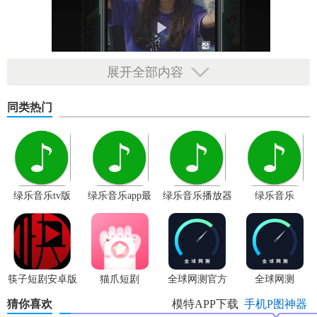
展开全部内容
同类热门
绿乐音乐tv版
绿乐音乐app最
绿乐音乐播放器
绿乐音乐
新版本
【全民摄影APP说明】
1、
商家
可以找到符合自己产品类型的摄影师、模特、化妆
筷子短剧安卓版
猫爪短剧
全球网测官方
全球网测
师，
轻松
约拍
app
猜你喜欢
模特APP下载
手机P图神器