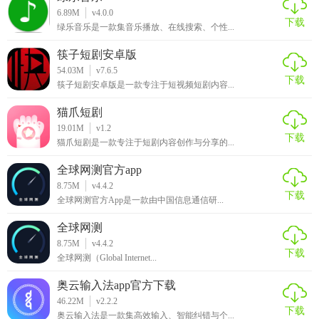
全站信息资源分类齐全，用户可根据个人需求准确查找资
6.89M
v4.0.0
下载
源。
绿乐音乐是一款集音乐播放、在线搜索、个性...
筷子短剧安卓版
【全民摄影APP使用说明】
54.03M
v7.6.5
下载
筷子短剧安卓版是一款专注于短视频短剧内容...
1、直接下载全民摄影app至手机，点击安装登录之后使用
猫爪短剧
2、选择首页，直接查看首页推送的内容，选择详细的查看
19.01M
v1.2
下载
猫爪短剧是一款专注于短剧内容创作与分享的...
3、点击搜作品，立即进入页面根据分类逐个的筛选查看
全球网测官方app
4、点击找场地，直接根据具体的城市选择查看喜欢的场地
8.75M
v4.4.2
下载
全球网测官方App是一款由中国信息通信研...
5、进入个人主页，选择资格认证、交易记录、充值订单或者
我的关注
全球网测
8.75M
v4.4.2
下载
全球网测（Global Internet...
奥云输入法app官方下载
46.22M
v2.2.2
下载
奥云输入法是一款集高效输入、智能纠错与个...