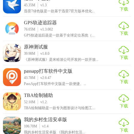
家在探索宇宙时做出合理的决策和策略调整。总体来说，
45.35M
v1.3
下载
《星空时代》是一款值得一试的科幻冒险手游。
迅雷7绿色版是一款基于迅雷7官方版本优化...
GPS轨迹追踪器
76.05M
v1.3.002
下载
GPS轨迹追踪器是一款基于全球定位系统（...
原神测试服
39.98M
v1.8.0
下载
《原神测试服》是米哈游公司开发的一款开放...
passapp打车软件中文版
43.78M
v2.6.47
下载
PassApp打车软件中文版是一款便捷、...
TBA绘制辅助
52.10M
v1.2.
下载
TBA绘制辅助是一款专为图形设计与绘图工...
我的乡村生活安卓版
106.70M
v1.4
下载
我的乡村生活安卓版 《我的乡村生活...