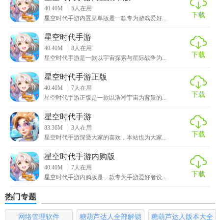
2. 资源管理：合理分配资源，优先升级关键设施，如飞船、
40.40M
5
人在用
下载
武器和防御系统。
星空时代手游内置菜单版是一款专为游戏爱好...
3. 外交与战争：与其他玩家或NPC保持良好的外交关系，避
星空时代手游
免不必要的冲突；同时，也要准备好应对战争。
40.40M
8
人在用
下载
星空时代手游是一款以宇宙探索与星际战争为...
4. 技能搭配：根据角色特点和战斗需求，合理搭配技能，提
星空时代手游正版
升战斗效率。
40.40M
7
人在用
下载
星空时代手游正版是一款以浩瀚宇宙为背景的...
【星空时代手游中文版内容】
星空时代手游
1. 多样化星球：包含多种类型的星球，如沙漠、雪地、森林
83.36M
3
人在用
下载
等，每个星球都有独特的生态和生物。
星空时代手游深受大家的喜欢，本站也为大家...
星空时代手游内购版
2. 丰富剧情：包含多个章节和故事情节，玩家可以通过完成
40.40M
7
人在用
任务逐步揭开宇宙的秘密。
下载
星空时代手游内购版是一款专为手游爱好者设...
3. 自定义飞船：玩家可以自定义飞船外观和装备，提升飞船
热门专题
性能。
网络管理软件
糖葫芦达人全部解锁
糖葫芦达人版本大全