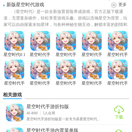
新版星空时代游戏
更多
《星空时代》是一款全新放置冒险养成游戏，官方正版下载通
道，无需复杂操作，轻松享受游戏乐趣。游戏以浩瀚星空为背景，玩
家可以自由探索未知星球，与各种神秘生物互动，解锁丰富的剧情和
隐藏任务。新版游戏更流畅，...
星空时代0.1
星空时代手
星空时代手
星空时代手
星空时代手
折版
游正版
游官方正版
游内置菜单
游纯净版
版
星空时代手
星空时代手
星空时代手
星空时代手
星空时代手
游完整版
游内购版
游折扣版
游官方版
游免广告版
相关游戏
【星空时代手游中文版技巧】
星空时代手游折扣版
40.40M
5
人在用
1. 探索策略：在探索新星球时，先利用扫描仪了解星球资源
下载
星空时代手游折扣版是一款专为喜爱星空时代...
分布，再制定探索路线。
星空时代手游内置菜单版