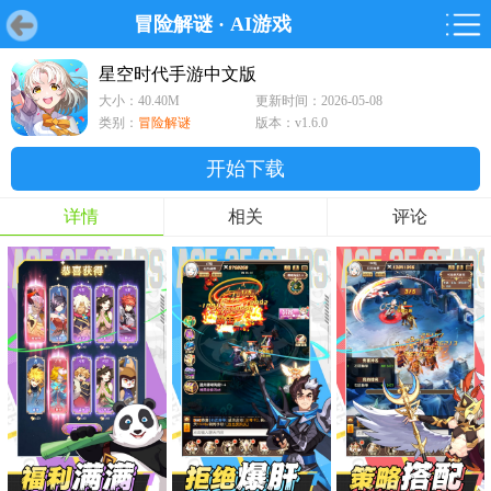
冒险解谜
·
AI游戏
首页
首页
游戏
软件
游戏
鸿蒙
鸿蒙
软件
专题
鸿蒙游戏
鸿蒙软件
专题
星空时代手游中文版
大小：40.40M
更新时间：2026-05-08
游戏
软件
类别：
冒险解谜
版本：v1.6.0
开始下载
详情
相关
评论