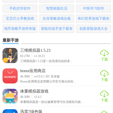
4. 社交功能：支持聊天、组队、联盟等功能，增强玩家间的
版
互动。
手机控车软件
智慧校园生活
中医学习软件
【星空时代手游中文版用法】
宝宝巴士早教游戏
生存策略游戏合集
奇幻世界游戏下载有
哪些
地牢策略手游所有版
冒险对战手游下载有
创新冒险游戏大全
1. 下载安装：在官方网站或应用商店下载并安装游戏。
本
哪些
2. 创建角色：选择角色性别、外观和名称，创建角色。
最新手游
3. 进入游戏：选择游戏模式（单人或多人），开始探索宇
三维模拟器1.5.23
83.27M
v1.10.23
宙。
下载
三维模拟器1.5.23是一款高度自由的多...
4. 操作说明：通过屏幕上的虚拟按键控制角色移动和操作。
honor应用商店
46.38M
vv13.6.1.301 安卓版
【星空时代手游中文版测评】
下载
Honor应用商店是荣耀公司官方推出的应...
星空时代手游中文版以其精美的画面、丰富的剧情和多样的
体重模拟器游戏
玩法吸引了大量玩家。游戏在保持原有科幻风格的基础上，
40.30M
v2.4.1
下载
加入了更多创新和趣味元素，如自定义飞船、多样化的星球
体重模拟器是一款以健康管理与生活模拟为核...
和社交功能等。同时，游戏也注重策略性和操作性，需要玩
迅雷7绿色版