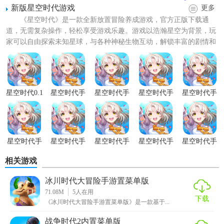
新版星空时代游戏
更多
《星空时代》是一款全新放置冒险养成游戏，官方正版下载通
道，无需复杂操作，轻松享受游戏乐趣。游戏以浩瀚星空为背景，玩
家可以自由探索未知星球，与各种神秘生物互动，解锁丰富的剧情和
隐藏任务。新版游戏更流畅，...
【星空时代手游内置菜单版特色】
星空时代0.1
星空时代手
星空时代手
星空时代手
星空时代手
折版
游正版
游官方正版
游内置菜单
游纯净版
1. 一键挂机：无需手动操作，即可自动完成日常任务，节省
版
大量时间。
2. 资源加速：通过优化游戏资源获取速度，让玩家更快积累
星空时代手
星空时代手
星空时代手
星空时代手
星空时代手
游完整版
游内购版
游折扣版
游官方版
游免广告版
游戏所需物品。
相关游戏
3. 角色管理：轻松切换不同角色，方便玩家多角色管理。
冰川时代大冒险手游置菜单版
71.08M
5
人在用
4. 数据备份：定期备份游戏数据，防止数据丢失，保障玩家
下载
《冰川时代大冒险手游置菜单版》是一款基于...
权益。
战争时代2内置菜单版