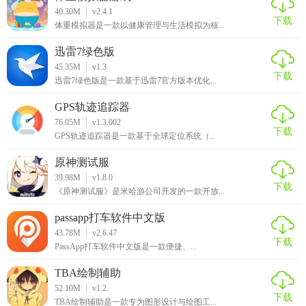
40.30M
v2.4.1
下载
体重模拟器是一款以健康管理与生活模拟为核...
迅雷7绿色版
45.35M
v1.3
下载
迅雷7绿色版是一款基于迅雷7官方版本优化...
GPS轨迹追踪器
76.05M
v1.3.002
下载
GPS轨迹追踪器是一款基于全球定位系统（...
原神测试服
39.98M
v1.8.0
下载
《原神测试服》是米哈游公司开发的一款开放...
passapp打车软件中文版
43.78M
v2.6.47
下载
PassApp打车软件中文版是一款便捷、...
TBA绘制辅助
52.10M
v1.2.
下载
TBA绘制辅助是一款专为图形设计与绘图工...