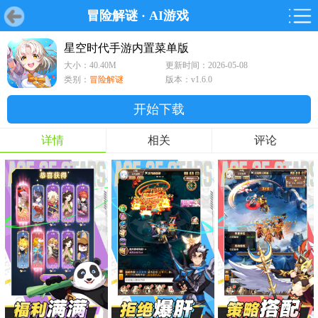
冒险解谜
·
AI游戏
首页
首页
游戏
软件
游戏
鸿蒙
鸿蒙
软件
专题
鸿蒙游戏
鸿蒙软件
专题
星空时代手游内置菜单版
大小：40.40M
更新时间：2026-05-08
游戏
软件
类别：
冒险解谜
版本：v1.6.0
开始下载
详情
相关
评论