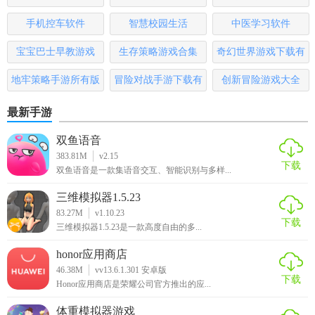
2. 保护隐私：严格保护用户隐私，不泄露任何个人信息。
版
手机控车软件
智慧校园生活
中医学习软件
3. 丰富功能：集多种功能于一体，满足玩家多样化需求。
宝宝巴士早教游戏
生存策略游戏合集
奇幻世界游戏下载有
哪些
【星空时代手游内置菜单版推荐】
地牢策略手游所有版
冒险对战手游下载有
创新冒险游戏大全
本
哪些
对于星空时代手游的忠实玩家来说，星空时代手游内置菜单
最新手游
版无疑是一个不可多得的好帮手。它不仅能帮助玩家节省大
双鱼语音
量时间和精力，还能提升游戏乐趣，让玩家在享受游戏的同
383.81M
v2.15
时，感受到更多的便捷与舒适。无论是新手还是老玩家，都
下载
双鱼语音是一款集语音交互、智能识别与多样...
值得一试！
三维模拟器1.5.23
83.27M
v1.10.23
下载
三维模拟器1.5.23是一款高度自由的多...
honor应用商店
46.38M
vv13.6.1.301 安卓版
下载
Honor应用商店是荣耀公司官方推出的应...
体重模拟器游戏