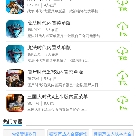
5. 自定义设置：提供多种自定义选项，满足玩家个性化需
62.79M
4
人在用
下载
求。
战争时代2内置菜单版是一款策略塔防类手机...
【星空时代手游内置菜单版亮点】
魔法时代内置菜单版
198.94M
8
人在用
下载
1. 安全稳定：采用先进加密技术，确保数据安全，避免账号
魔法时代内置菜单版是一款融合了奇幻元素与...
被封禁风险。
魔法时代内置菜单版
169.28M
7
人在用
2. 操作简便：界面简洁明了，操作流畅，即便是新手也能快
下载
魔法时代内置菜单版简介 《魔法时代...
速上手。
僵尸时代2游戏内置菜单版
3. 持续更新：紧跟游戏版本更新，确保功能始终与游戏同
78.76M
5
人在用
下载
步。
僵尸时代2游戏内置菜单版是一款以僵尸末日...
三国大时代4上帝版内置菜单
4. 兼容性强：支持多种手机系统和配置，广泛适用。
80.44M
9
人在用
下载
【星空时代手游内置菜单版优势】
三国大时代4上帝版内置菜单简介 三...
热门专题
1. 提升效率：大幅度提升游戏效率，让玩家在更短时间内获
得更多成就。
网络管理软件
糖葫芦达人全部解锁
糖葫芦达人版本大全