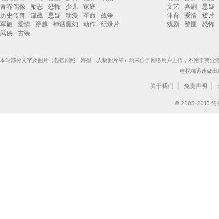
青春偶像
励志
恐怖
少儿
家庭
文艺
喜剧
悬疑
历史传奇
谍战
悬疑
动漫
革命
战争
体育
爱情
短片
军旅
爱情
穿越
神话魔幻
动作
纪录片
戏剧
警匪
恐怖
武侠
古装
本站部分文字及图片（包括剧照，海报，人物图片等）均来自于网络用户上传，不用于商业
电视猫迅速做出
|
|
关于我们
免责声明
© 2005-201