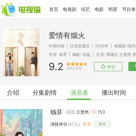
首页
电视剧
综艺
电影
明星
节目单
爱情有烟火
中国内地
|
汉语普通话
|
2026年
|
电视剧
现代
导演:
崔亮
|
编剧:
刘益
|
主演:
檀健次
王楚然
9.2
评分
281人评分
介绍
分集剧情
演员表
播出时间
钱菲
演员
王楚然
153
9.8
演技评分
(
47
人):
评分