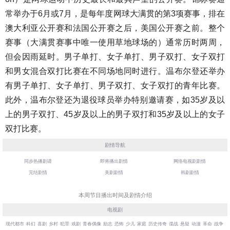
常举办于6月或7月，是每年度网球大满贯的第3项赛事，排在
澳大利亚公开赛和法国公开赛之后，美国公开赛之前。整个
赛事（大满贯赛事中唯一使用草地球场的）通常历时两周，
但会因雨延时。男子单打、女子单打、男子双打、女子双打
和男女混合双打比赛在不同场地同时进行。温布尔登还举办
有男子单打、女子单打、男子双打、女子双打的青年比赛。
此外，温布尔登还为退役球员举办特别邀请赛，如35岁及以
上的男子双打、45岁及以上的男子双打和35岁及以上的女子
双打比赛。
剧情导航
同步热播剧请
即将播出剧情
网络电视剧剧情
完结剧情
美剧剧情
韩剧剧情
本周节目播出时间及剧情介绍
电视剧
现代都市
科幻
喜剧
乡村
犯罪
戏剧
青春偶像
励志
恐怖
少儿
家庭
历史传奇
谍战
悬疑
动漫
革命
战争