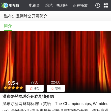
电视剧
综艺
热剧榜
正在播放
温布尔登网球公开赛简介
简介
9.5
77人
224人
分
评分
想看
温布尔登网球公开赛剧情介绍
温布尔登网球锦标赛（英语：The Championships, Wimbled
on）是网球运动中历史最长和最具声望的公开赛。锦标赛通