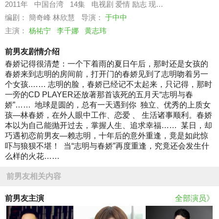
2011年
中国台湾
14集
电视剧
爱情
励志
现代都市
编剧： 簡奇峰 林欣慧
导演：
于中中
主演：
杨祐宁
李千娜
黄志玮
前男友剧情介绍
春娇记得很清楚：一个下着雨的夏日午后，那时还是女孩的
春娇来到志明的房间前，打开门的春娇见到了志明吻着另一
个女孩.…… 志明的脸，春娇已经记不太起来，只记得，那时
一旁的CD PLAYER还放著那首该死的五月天“志明与春
娇”…… 地球是圆的，总有一天遇到你 独立、优秀的上质女
孩—林春娇，在外人眼中工作、恋爱 、 生活诸事顺利。春娇
本以为自己能抛开过去，掌握人生、追求幸福…… 某日，却
巧遇初恋前男友—赖志明，十年后的意外重逢，竟是如此惊
吓与狼狈不堪！ 当“志明与春娇”再度重逢，究竟还会发生什
么样的火花……
前男友相关内容
前男友主演
全部演员》