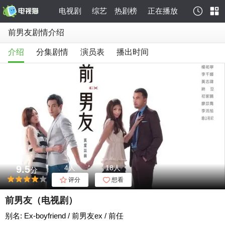
电视剧
综艺
热剧榜
正在播放
前男友剧情介绍
介绍
分集剧情
演员表
播出时间
9.5
4人
18人
分
评分
想看
前男友（电视剧）
别名: Ex-boyfriend / 前男友ex / 前任