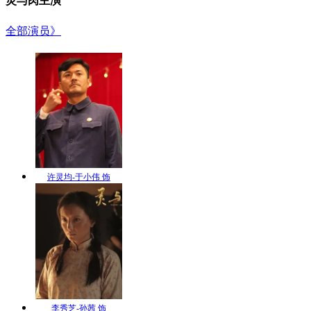
灵与肉主演
全部演员》
许灵均-于小伟 饰
李秀芝-孙茜 饰