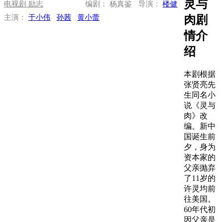
灵与
电视剧
励志
编剧： 杨真鉴
导演：
楼健
肉剧
主演：
于小伟
孙茜
黄小蕾
情介
绍
本剧根据
张贤亮先
生同名小
说《灵与
肉》改
编。新中
国诞生前
夕，身为
资本家的
父亲抛弃
了11岁的
许灵均前
往美国。
60年代初
因父亲是