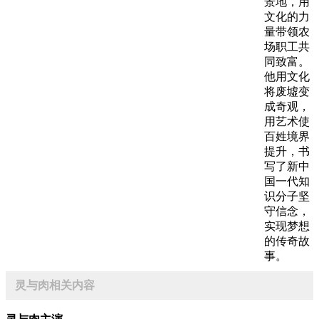
景地，用
文化的力
量带领农
场职工共
同致富。
他用文化
将废墟变
成奇观，
用艺术使
百姓境界
提升，书
写了新中
国一代知
识分子坚
守信念，
实现梦想
的传奇故
事。
灵与肉相关内容