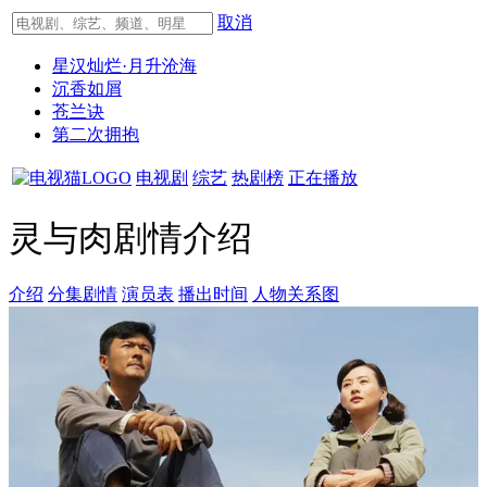
取消
星汉灿烂·月升沧海
沉香如屑
苍兰诀
第二次拥抱
电视剧
综艺
热剧榜
正在播放
灵与肉剧情介绍
介绍
分集剧情
演员表
播出时间
人物关系图