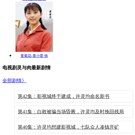
黄菊花-黄小蕾 饰
电视剧灵与肉最新剧情
全部剧情》
第42集：影视城终于建成，许灵均命名新书
第41集：白敢被骗当场昏厥，许灵均及时挽回残局
第40集：许灵均想建影视城，七队众人凑钱开矿