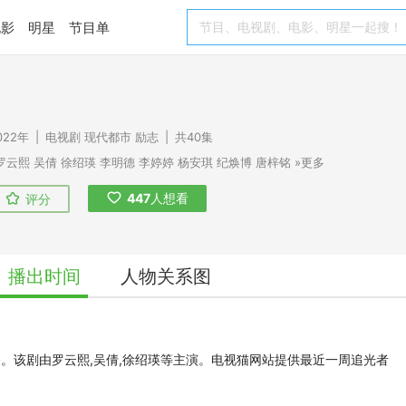
电影
明星
节目单
022年
|
电视剧
现代都市
励志
|
共40集
罗云熙
吴倩
徐绍瑛
李明德
李婷婷
杨安琪
纪焕博
唐梓铭
»更多
447
人想看
评分
播出时间
人物关系图
播。该剧由罗云熙,吴倩,徐绍瑛等主演。电视猫网站提供最近一周追光者