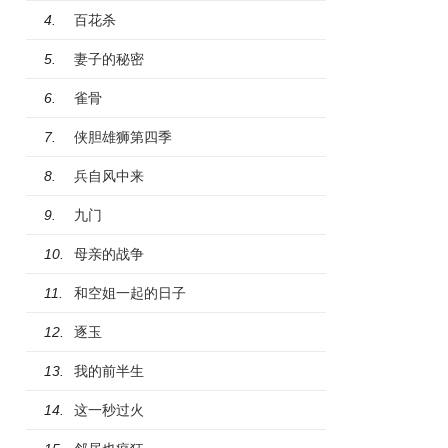
百花杀
4.
妻子的秘密
5.
雀骨
6.
侠胆雄狮第四季
7.
兵自风中来
8.
九门
9.
母亲的战争
10.
和空姐一起的日子
11.
逐玉
12.
我的前半生
13.
这一秒过火
14.