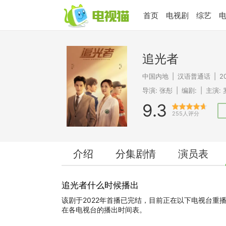
首页
电视剧
综艺
追光者
中国内地
|
汉语普通话
|
2
导演:
张彤
|
编剧:
|
主演:
9.3
255人评分
介绍
分集剧情
演员表
追光者什么时候播出
该剧于2022年首播已完结，目前正在以下电视台重
在各电视台的播出时间表。