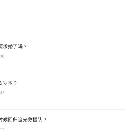
源求婚了吗？
:08
欢罗本？
:48
时候回归追光救援队？
:12