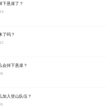
掉下悬崖了？
:24
来了吗？
:22
么会掉下悬崖？
18
么加入登山队伍？
15