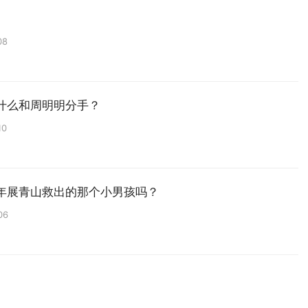
08
什么和周明明分手？
10
年展青山救出的那个小男孩吗？
06