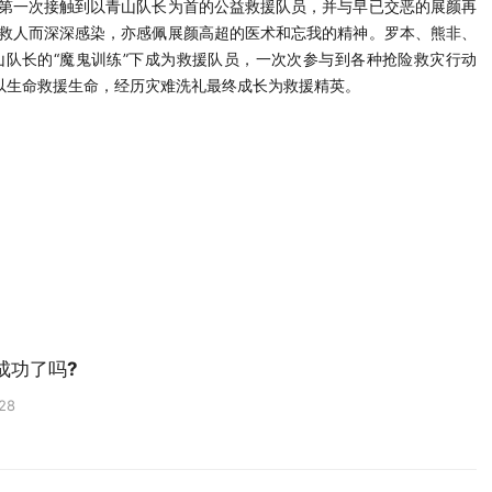
第一次接触到以青山队长为首的公益救援队员，并与早已交恶的展颜再
救人而深深感染，亦感佩展颜高超的医术和忘我的精神。罗本、熊非、
队长的“魔鬼训练”下成为救援队员，一次次参与到各种抢险救灾行动
以生命救援生命，经历灾难洗礼最终成长为救援精英。
成功了吗?
:28