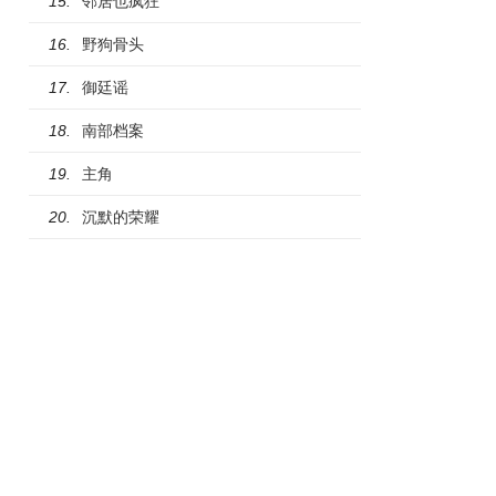
邻居也疯狂
15.
野狗骨头
16.
御廷谣
17.
南部档案
18.
主角
19.
沉默的荣耀
20.