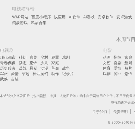
电视猫终端
WAP网站
百度小程序
快应用
AI软件
AI游戏
安卓软件
安卓游戏
鸿蒙游戏
鸿蒙合集
本周节
电视剧
电影
现代都市
科幻
喜剧
乡村
犯罪
戏剧
动画
惊悚
家庭
青春偶像
励志
恐怖
少儿
家庭
文艺
喜剧
悬疑
历史传奇
谍战
悬疑
动漫
革命
战争
体育
爱情
短片
军旅
爱情
穿越
神话魔幻
动作
纪录片
戏剧
警匪
恐怖
武侠
古装
本站部分文字及图片（包括剧照，海报，人物图片等）均来自于网络用户上传，不用于商业
电视猫迅速做出
|
|
关于我们
免责声明
© 2005-201