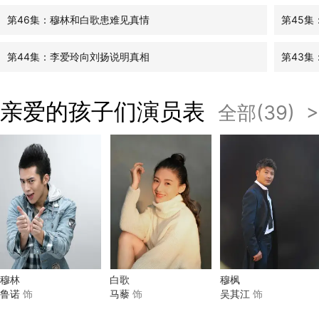
第46集：穆林和白歌患难见真情
第45
第44集：李爱玲向刘扬说明真相
第43
亲爱的孩子们演员表
全部(39) >
穆林
白歌
穆枫
鲁诺
饰
马藜
饰
吴其江
饰