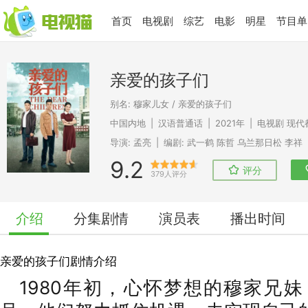
首页
电视剧
综艺
电影
明星
节目单
亲爱的孩子们
别名: 穆家儿女 / 亲爱的孩子们
中国内地
|
汉语普通话
|
2021年
|
电视剧
现代
导演:
孟亮
|
编剧:
武一鹤
陈哲
乌兰那日松
李祥
9.2
评分
379人评分
介绍
分集剧情
演员表
播出时间
亲爱的孩子们剧情介绍
1980年初，心怀梦想的穆家兄